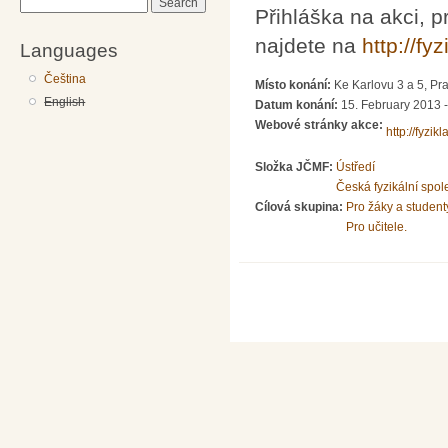
Search
Přihláška na akci, p
najdete na
http://fyz
Languages
Čeština
Místo konání:
Ke Karlovu 3 a 5, Pr
English
Datum konání:
15. February 2013 
Webové stránky akce:
http://fyzikl
Složka JČMF:
Ústředí
Česká fyzikální spol
Cílová skupina:
Pro žáky a student
Pro učitele.