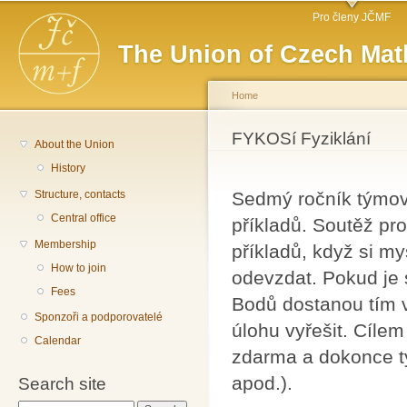
Main menu
Sk
Pro členy JČMF
ma
The Union of Czech Mat
co
Home
You are here
FYKOSí Fyziklání
About the Union
History
Structure, contacts
Sedmý ročník týmové
Central office
příkladů. Soutěž pr
Membership
příkladů, když si my
How to join
odevzdat. Pokud je 
Fees
Bodů dostanou tím v
Sponzoři a podporovatelé
úlohu vyřešit. Cílem
Calendar
zdarma a dokonce t
apod.).
Search site