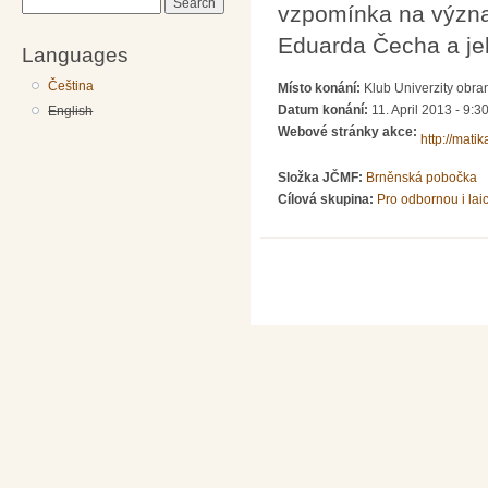
Search
vzpomínka na význ
Eduarda Čecha a jeh
Languages
Čeština
Místo konání:
Klub Univerzity obr
Datum konání:
11. April 2013 -
9:3
English
Webové stránky akce:
http://mati
Složka JČMF:
Brněnská pobočka
Cílová skupina:
Pro odbornou i lai