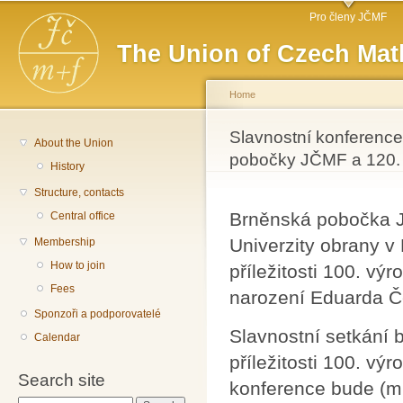
Main menu
Sk
Pro členy JČMF
ma
The Union of Czech Mat
co
Home
You are here
Slavnostní konference 
About the Union
pobočky JČMF a 120. 
History
Structure, contacts
Brněnská pobočka 
Central office
Univerzity obrany v
Membership
How to join
příležitosti 100. v
Fees
narození Eduarda Č
Sponzoři a podporovatelé
Slavnostní setkání 
Calendar
příležitosti 100. v
Search site
konference bude (mi