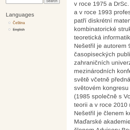
Search
v roce 1975 a DrSc
a v roce 1993 profe
Languages
patří diskrétní mate
Čeština
kombinatorické stru
English
teoretická informatik
Nešetřil je autorem
časopiseckých publ
zahraničních univer
mezinárodních konfe
světě včetně předn
světovém kongresu 
(1985 společně s V
teorii a v roce 2010
Nešetřil je členem
Maďarské akademie
členem Advisory Bo