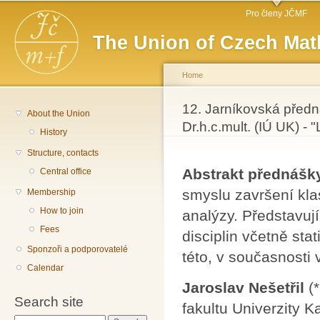
Main menu
Sk
Pro členy JČMF
ma
The Union of Czech Mat
co
Home
You are here
12. Jarníkovská předná
About the Union
Dr.h.c.mult. (IÚ UK) - "
History
Structure, contacts
Abstrakt přednášk
Central office
smyslu završení kla
Membership
How to join
analýzy. Představuj
Fees
disciplin včetně sta
Sponzoři a podporovatelé
této, v současnosti v
Calendar
Jaroslav Nešetřil
(*
Search site
fakultu Univerzity K