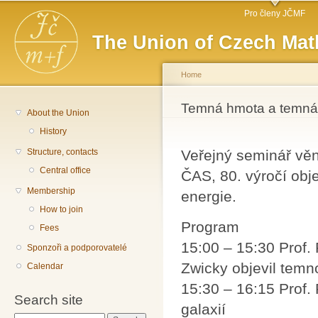
Main menu
Sk
Pro členy JČMF
ma
The Union of Czech Mat
co
Home
You are here
Temná hmota a temná
About the Union
History
Structure, contacts
Veřejný seminář vě
Central office
ČAS, 80. výročí obj
Membership
energie.
How to join
Program
Fees
15:00 – 15:30 Prof. 
Sponzoři a podporovatelé
Zwicky objevil tem
Calendar
15:30 – 16:15 Prof.
Search site
galaxií