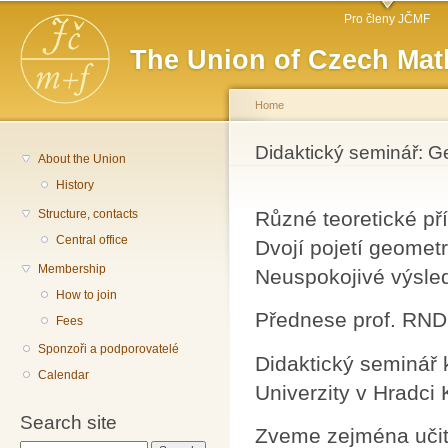
Main menu
Sk
Pro členy JČMF
ma
The Union of Czech Mat
co
Home
You are here
Didaktický seminář: G
About the Union
History
Structure, contacts
Různé teoretické př
Central office
Dvojí pojetí geomet
Membership
Neuspokojivé výsle
How to join
Přednese prof. RNDr
Fees
Sponzoři a podporovatelé
Didaktický seminář 
Calendar
Univerzity v Hradci
Search site
Zveme zejména učite