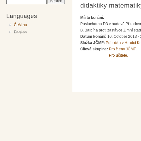
Search
didaktiky matematiky
Languages
Místo konání:
Posluchárna D3 v budově Přírodov
Čeština
B. Balbína proti zastávce Zimní sta
English
Datum konání:
10. October 2013 -
Složka JČMF:
Pobočka v Hradci Kr
Cílová skupina:
Pro členy JČMF.
Pro učitele.