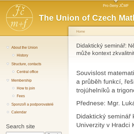
Main menu
Sk
Pro členy JČMF
ma
The Union of Czech Mat
co
Home
You are here
Didaktický seminář: Ně
About the Union
může kontext zkvalitni
History
Structure, contacts
Souvislost matemati
Central office
a průběh funkcí, řeš
Membership
How to join
trojúhelníků a trigo
Fees
Přednese: Mgr. Luk
Sponzoři a podporovatelé
Calendar
Didaktický seminář 
Univerzity v Hradci
Search site