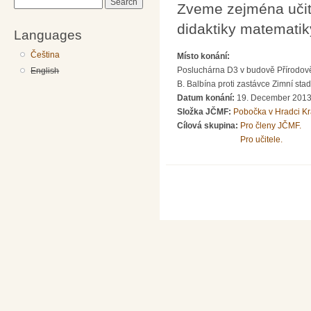
Search
Zveme zejména učite
didaktiky matematiky
Languages
Čeština
Místo konání:
Posluchárna D3 v budově Přírodov
English
B. Balbína proti zastávce Zimní sta
Datum konání:
19. December 2013
Složka JČMF:
Pobočka v Hradci Kr
Cílová skupina:
Pro členy JČMF.
Pro učitele.