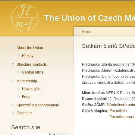
Main menu
The Union of Czech Ma
Home
You are here
Setkání členů Stře
About the Union
History
Structure, contacts
Přednáška „Skrytá geometrie“ (
Přednáška „Měření vzdáleností v
Central office
Přednáška „Co je nového ve vzd
Membership
Zpráva o činnosti a dalších akti
How to join
Místo konání:
MFF UK Praha, So
Fees
Datum konání:
11. December 2
Složka JČMF:
Středočeská pob
Sponzoři a podporovatelé
Cílová skupina:
Pro učitele.
Calendar
Pro odbornou i 
Search site