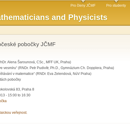
Skip to
Pro členy JČMF
Pro studenty
main
thematicians and Physicists
content
dočeské pobočky JČMF
PhDr. Alena Šarounová, CSc., MFF UK, Praha)
e vesmíru“ (RNDr. Petr Pudivítr, Ph.D., Gymnázium Ch. Dopplera, Praha)
ělávání v matematice“ (RNDr. Eva Zelendová, NúV Praha)
vitách pobočky
kolovská 83, Praha 8
013 -
15:00
to
16:30
očka
laickou veřejnost.