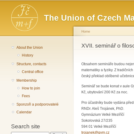
Main menu
The Union of Czech Ma
Home
You are here
XVII. seminář o filo
About the Union
History
Structure, contacts
Obsahem semináře budou nejen fi
matematiky a fyziky. Z tradiční
Central office
český překlad oblíbené učebnic
Membership
Seminář se bude konat v aule Gy
How to join
Kč, ubytování 200 Kč za noc.
Fees
Pro účastníky bude vydána předs
Sponzoři a podporovatelé
RNDr. Aleš Trojánek, PhD.
Calendar
Gymnázium Velké Meziříčí
Sokolovská 27/235
Search site
594 01 Velké Meziříčí
trojanek@gvm.cz