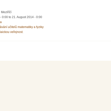
Meziříčí
- 0:00
to
21. August 2014 - 0:00
ka
vání učitelů matematiky a fyziky
laickou veřejnost.