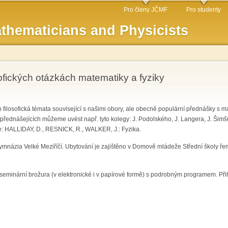
Skip to
Pro členy JČMF
Pro studenty
main
thematicians and Physicists
content
sofických otázkách matematiky a fyziky
losofická témata související s našimi obory, ale obecně populární přednášky s m
ch přednášejících můžeme uvést např. tyto kolegy: J. Podolského, J. Langera, J. Ši
e: HALLIDAY, D., RESNICK, R., WALKER, J.: Fyzika.
mnázia Velké Meziříčí. Ubytování je zajištěno v Domově mládeže Střední školy řem
eminární brožura (v elektronické i v papírové formě) s podrobným programem. Přih