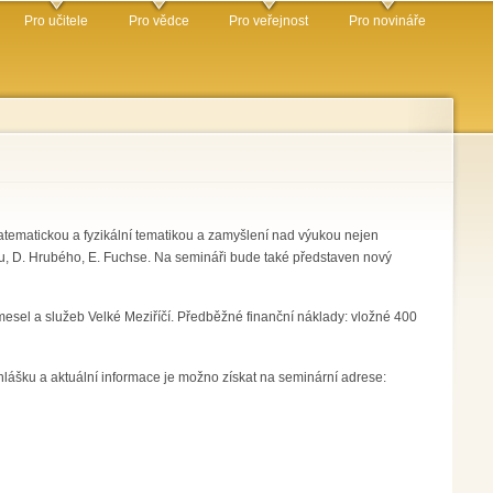
Pro učitele
Pro vědce
Pro veřejnost
Pro novináře
atematickou a fyzikální tematikou a zamyšlení nad výukou nejen
mšu, D. Hrubého, E. Fuchse. Na semináři bude také představen nový
esel a služeb Velké Meziříčí. Předběžné finanční náklady: vložné 400
lášku a aktuální informace je možno získat na seminární adrese: