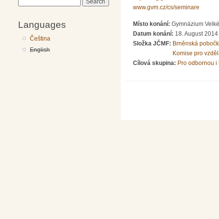
Search
www.gvm.cz/cs/seminare
Languages
Místo konání:
Gymnázium Velké 
Datum konání:
18. August 2014 
Čeština
Složka JČMF:
Brněnská poboč
English
Komise pro vzdělá
Cílová skupina:
Pro odbornou i 