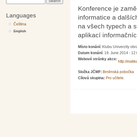
Search
Konference je zaměř
Languages
informatice a další
Čeština
na všech typech a st
English
aplikací informační
Místo konání:
Klubu Univerzity obr
Datum konání:
19. June 2014 - 12
Webové stránky akce:
http://mati
Složka JČMF:
Brněnská pobočka
Cílová skupina:
Pro učitele.