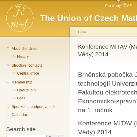
Main menu
Sk
Pro členy JČMF
ma
The Union of Czech Mat
co
Home
You are here
Konference MITAV (Ma
About the Union
Vědy) 2014
History
Structure, contacts
Brněnská pobočka J
Central office
technologií Univerz
Membership
How to join
Fakultou elektrotec
Fees
Ekonomicko-správní 
Sponzoři a podporovatelé
na 1. ročník
Calendar
Konference MITAV (
Search site
Vědy) 2014.