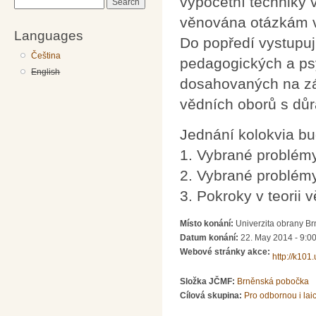
výpočetní techniky 
Search
věnována otázkám v
Languages
Do popředí vystupuj
Čeština
pedagogických a psy
English
dosahovaných na zá
vědních oborů s důr
Jednání kolokvia bu
1. Vybrané problém
2. Vybrané problémy
3. Pokroky v teorii
Místo konání:
Univerzita obrany B
Datum konání:
22. May 2014 -
9:0
Webové stránky akce:
http://k101
Složka JČMF:
Brněnská pobočka
Cílová skupina:
Pro odbornou i lai