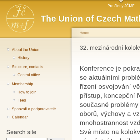
Main menu
Sk
Pro členy JČMF
ma
The Union of Czech Mat
co
Home
You are here
32. mezinárodní kolok
About the Union
History
Structure, contacts
Konference je pokra
Central office
se aktuálními problé
Membership
řízení osvojování v
How to join
přístup, koncepční 
Fees
současné problémy 
Sponzoři a podporovatelé
oborů, výchovy a vz
Calendar
mnohostrannost vzdě
Své místo na kolokv
Search site