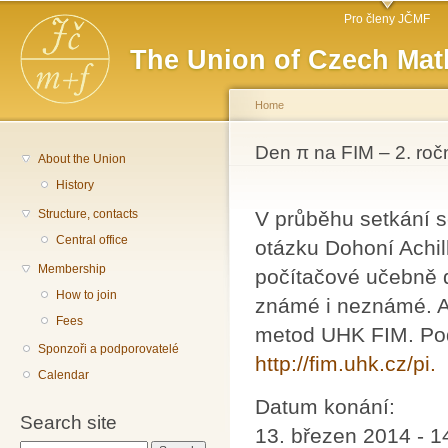
Main menu
Sk
Pro členy JČMF
ma
The Union of Czech Mat
co
Home
You are here
Den π na FIM – 2. roč
About the Union
History
Structure, contacts
V průběhu setkání 
Central office
otázku Dohoní Achil
Membership
počítačové učebně 
How to join
známé i neznámé. Ak
Fees
metod UHK FIM. Pod
Sponzoři a podporovatelé
http://fim.uhk.cz/pi.
Calendar
Datum konání:
Search site
13. březen 2014 - 1