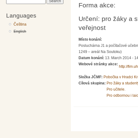
Search
Forma akce:
Languages
Určení: pro žáky a s
Čeština
veřejnost
English
Místo konání:
Posluchárna J1 a počítačové učebn
1249 – areál Na Soutoku)
Datum konání:
13. March 2014 -
1
Webové stránky akce:
http://fim.u
Složka JČMF:
Pobočka v Hradci Kr
Cílová skupina:
Pro žáky a student
Pro učitele.
Pro odbornou i lai