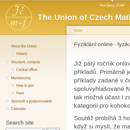
Main menu
Sk
Pro členy JČMF
ma
The Union of Czech Mat
co
Home
You are here
Fyziklání online - fyzi
About the Union
History
Structure, contacts
Již pátý ročník onli
Central office
příkladů. Primárně 
Membership
příklady zadané v če
How to join
spoluvyhlašované MŠ
Fees
tak možná účast i z
Sponzoři a podporovatelé
kategorii pro kohokol
Calendar
Soutěž probíhá 3 ho
Search site
když si myslí, že ma