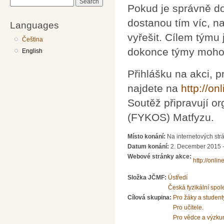
Search
Pokud je správně do
dostanou tím víc, n
Languages
vyřešit. Cílem týmu 
Čeština
dokonce týmy mohou
English
Přihlášku na akci, p
najdete na
http://on
Soutěž připravují o
(FYKOS) Matfyzu.
Místo konání:
Na internetových strá
Datum konání:
2. December 2015 
Webové stránky akce:
http://onlin
Složka JČMF:
Ústředí
Česká fyzikální spol
Cílová skupina:
Pro žáky a student
Pro učitele.
Pro vědce a výzku