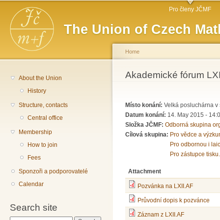
Main menu
Sk
Pro členy JČMF
ma
The Union of Czech Mat
co
Home
You are here
Akademické fórum LXII
About the Union
History
Structure, contacts
Místo konání:
Velká posluchárna v 
Datum konání:
14. May 2015 -
14:
Central office
Složka JČMF:
Odborná skupina or
Membership
Cílová skupina:
Pro vědce a výzku
Pro odbornou i lai
How to join
Pro zástupce tisku.
Fees
Attachment
Sponzoři a podporovatelé
Calendar
Pozvánka na LXII.AF
Průvodní dopis k pozvánce
Search site
Záznam z LXII.AF