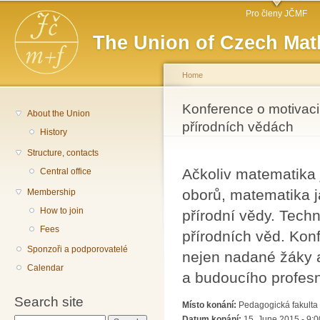
Main menu
Sk
Pro členy JČMF
ma
The Union of Czech Mat
co
Home
You are here
Konference o motivac
About the Union
přírodních vědách
History
Structure, contacts
Ačkoliv matematika 
Central office
oborů, matematika j
Membership
How to join
přírodní vědy. Tech
Fees
přírodních věd. Kon
Sponzoři a podporovatelé
nejen nadané žáky a
Calendar
a budoucího profesn
Search site
Místo konání:
Pedagogická fakulta 
Datum konání:
15. June 2015 - 9:0