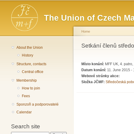
Main menu
The Union of Czech Ma
Home
You are here
Setkání členů stře
About the Union
History
Structure, contacts
Místo konání:
MFF UK, 4. patro,
Datum konání:
11. June 2015 - 
Central office
Webové stránky akce:
Membership
Složka JČMF:
Středočeská pob
How to join
Fees
Sponzoři a podporovatelé
Calendar
Search site