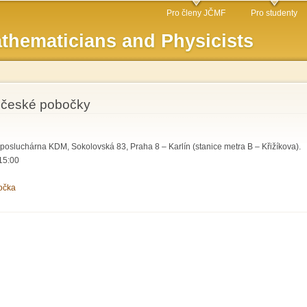
Skip to
Pro členy JČMF
Pro studenty
main
thematicians and Physicists
content
dočeské pobočky
 posluchárna KDM, Sokolovská 83, Praha 8 – Karlín (stanice metra B – Křižíkova).
15:00
očka