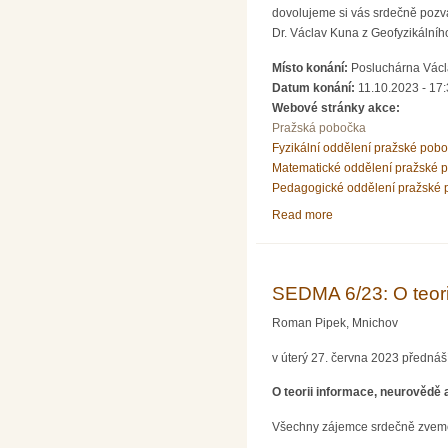
dovolujeme si vás srdečně pozv
Dr. Václav Kuna z Geofyzikální
Místo konání:
Posluchárna Václa
Datum konání:
11.10.2023 - 17
Webové stránky akce:
Pražská pobočka
Fyzikální oddělení pražské pob
Matematické oddělení pražské 
Pedagogické oddělení pražské 
Read more
about Přednáška dr. 
SEDMA 6/23: O teori
Roman Pipek, Mnichov
v úterý 27. června 2023 přednáš
O teorii informace, neurovědě a
Všechny zájemce srdečně zvem