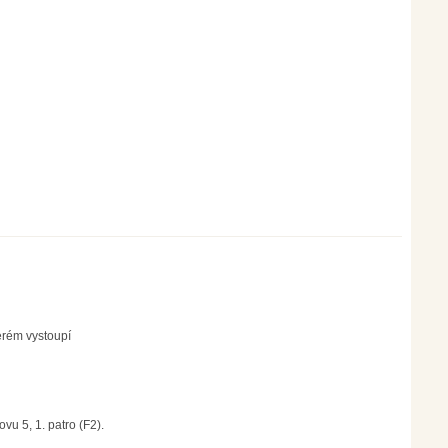
erém vystoupí
vu 5, 1. patro (F2).