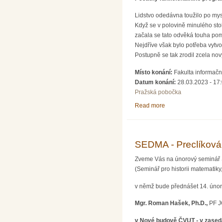
Lidstvo odedávna toužilo po mysl
Když se v polovině minulého stol
začala se tato odvěká touha poma
Nejdříve však bylo potřeba vytvo
Postupně se tak zrodil zcela nov
Místo konání:
Fakulta informačn
Datum konání:
28.03.2023 - 17
Pražská pobočka
Read more
about SEDMA - Počátk
SEDMA - Preclíková
Zveme Vás na únorový seminá
(Seminář pro historii matematiky,
v němž bude přednášet 14. únor
Mgr. Roman Hašek, Ph.D.,
PF J
v Nové budově ČVUT - v zaseda