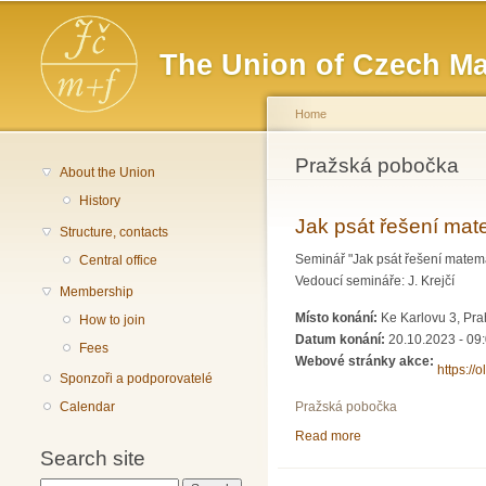
Main menu
The Union of Czech Ma
Home
You are here
Pražská pobočka
About the Union
History
Jak psát řešení mat
Structure, contacts
Seminář "Jak psát řešení matema
Central office
Vedoucí semináře: J. Krejčí
Membership
Místo konání:
Ke Karlovu 3, Pr
How to join
Datum konání:
20.10.2023 - 09
Fees
Webové stránky akce:
https://
Sponzoři a podporovatelé
Calendar
Pražská pobočka
Read more
about Jak psát řešen
Search site