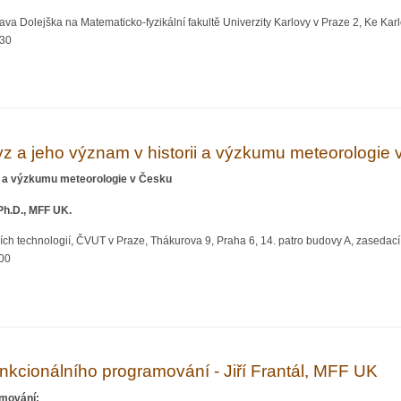
va Dolejška na Matematicko-fyzikální fakultě Univerzity Karlovy v Praze 2, Ke Karlo
:30
. Jana Malaťáka: Energetické využití biomasy a vedlejších produktů se zaměření
z a jeho význam v historii a výzkumu meteorologie 
ii a výzkumu meteorologie v Česku
 Ph.D., MFF UK.
ích technologií, ČVUT v Praze, Thákurova 9, Praha 6, 14. patro budovy A, zasedací
:00
Matfyz a jeho význam v historii a výzkumu meteorologie v Česku, doc. Michal Žák
kcionálního programování - Jiří Frantál, MFF UK
amování: