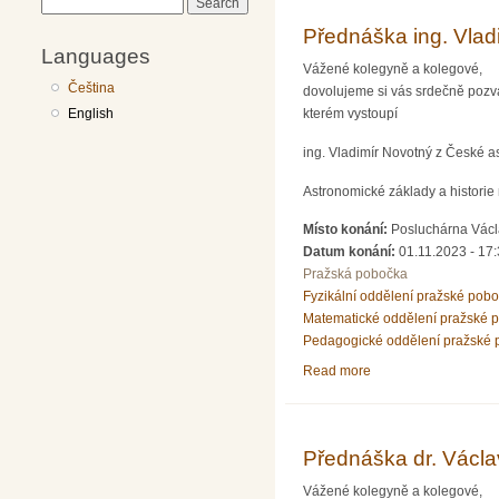
Search
Přednáška ing. Vlad
Languages
Vážené kolegyně a kolegové,
Čeština
dovolujeme si vás srdečně pozva
English
kterém vystoupí
ing. Vladimír Novotný z České 
Astronomické základy a histori
Místo konání:
Posluchárna Václa
Datum konání:
01.11.2023 - 17
Pražská pobočka
Fyzikální oddělení pražské pob
Matematické oddělení pražské 
Pedagogické oddělení pražské 
Read more
about Přednáška ing.
Přednáška dr. Václa
Vážené kolegyně a kolegové,