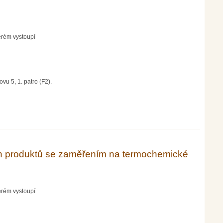
erém vystoupí
vu 5, 1. patro (F2).
ích produktů se zaměřením na termochemické
erém vystoupí