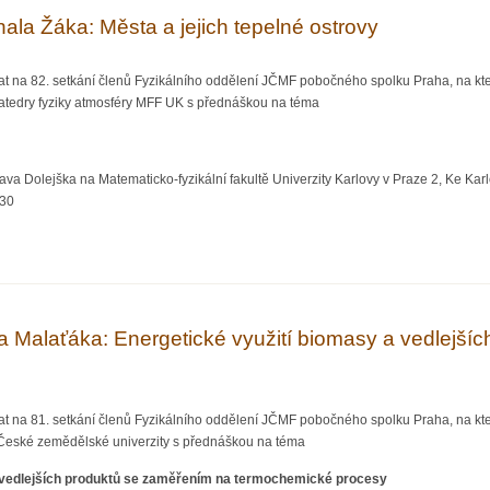
ala Žáka: Města a jejich tepelné ostrovy
at na 82. setkání členů Fyzikálního oddělení JČMF pobočného spolku Praha, na kt
Katedry fyziky atmosféry MFF UK s přednáškou na téma
va Dolejška na Matematicko-fyzikální fakultě Univerzity Karlovy v Praze 2, Ke Karlo
:30
 Michala Žáka: Města a jejich tepelné ostrovy
 Malaťáka: Energetické využití biomasy a vedlejš
at na 81. setkání členů Fyzikálního oddělení JČMF pobočného spolku Praha, na kt
České zemědělské univerzity s přednáškou na téma
a vedlejších produktů se zaměřením na termochemické procesy