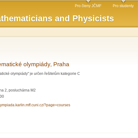
Skip to
Pro členy JČMF
Pro studenty
main
thematicians and Physicists
content
ematické olympiády, Praha
tické olympiády" je určen řešitelům kategorie C
aha 2, posluchárna M2
:00
olympiada.karlin.mff.cuni.cz/?page=courses
í matematické olympiády, Praha