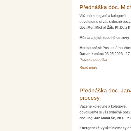
Přednáška doc. Mich
Vážené kolegyně a kolegové,
dovolujeme si vás srdečně pozv
doc. Mgr. Michal Žák, Ph.D.
, z 
Města a jejich tepelné ostrovy
Místo konání:
Posluchárna Václa
Datum konání:
03.05.2023 - 17
Pražská pobočka
Read more
about Přednáška doc.
Přednáška doc. Jana
procesy
Vážené kolegyně a kolegové,
dovolujeme si vás srdečně pozv
doc. Ing. Jan Malaťák, Ph.D.,
z 
Energetické využití biomasy 