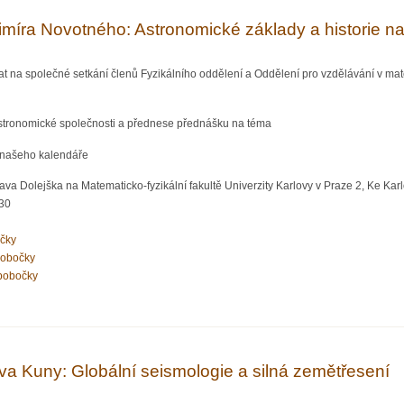
imíra Novotného: Astronomické základy a historie n
t na společné setkání členů Fyzikálního oddělení a Oddělení pro vzdělávání v ma
astronomické společnosti a přednese přednášku na téma
e našeho kalendáře
va Dolejška na Matematicko-fyzikální fakultě Univerzity Karlovy v Praze 2, Ke Karlo
:30
očky
pobočky
pobočky
 Vladimíra Novotného: Astronomické základy a historie našeho kalendáře
va Kuny: Globální seismologie a silná zemětřesení