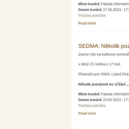
Místo konání:
Fakulta informačn
Datum konání:
27.06.2023 - 17
Pražská pobočka
Read more
about SEDMA 6/23: O 
SEDMA: Několik poz
Zveme Vás na květnový semin
v úterý 23. května v 17 hod.
Přednáší prof. RNDr. Luboš Pick
Několik poznámek ke sčítání ...
Místo konání:
Fakulta informačn
Datum konání:
23.05.2023 - 17
Pražská pobočka
Read more
about SEDMA: Několi