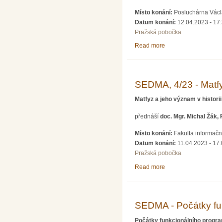
Místo konání:
Posluchárna Václa
Datum konání:
12.04.2023 - 17
Pražská pobočka
Read more
about Přednáška doc
SEDMA, 4/23 - Matfy
Matfyz a jeho význam v histor
přednáší
doc. Mgr. Michal Žák,
Místo konání:
Fakulta informačn
Datum konání:
11.04.2023 - 17
Pražská pobočka
Read more
about SEDMA, 4/23 - 
SEDMA - Počátky fun
Počátky funkcionálního progr