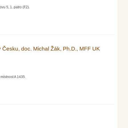
vu 5, 1. patro (F2).
m na termochemické procesy
v Česku, doc. Michal Žák, Ph.D., MFF UK
 místnost A 1435.
, Ph.D., MFF UK