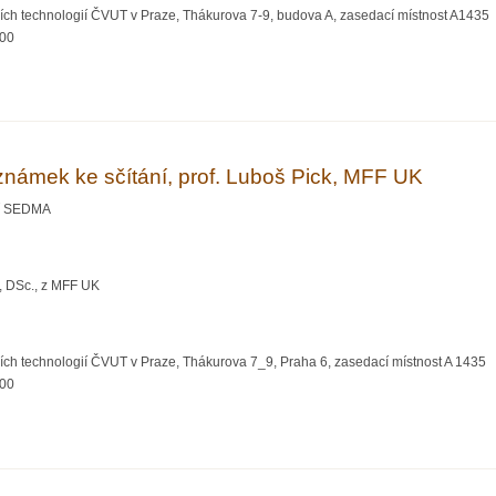
ích technologií ČVUT v Praze, Thákurova 7-9, budova A, zasedací místnost A1435
:00
teorii informace neurovědě a digitální demenci
námek ke sčítání, prof. Luboš Pick, MFF UK
ář SEDMA
, DSc., z MFF UK
ích technologií ČVUT v Praze, Thákurova 7_9, Praha 6, zasedací místnost A 1435
:00
k poznámek ke sčítání, prof. Luboš Pick, MFF UK