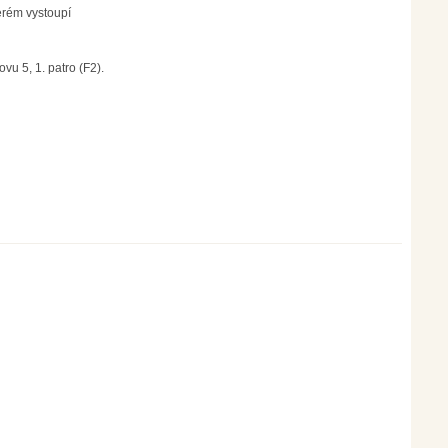
erém vystoupí
vu 5, 1. patro (F2).