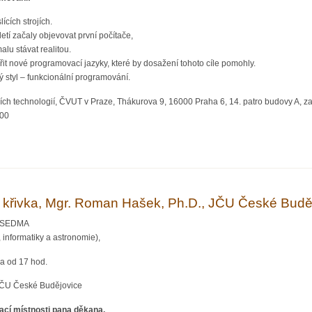
ících strojích.
etí začaly objevovat první počítače,
lu stávat realitou.
řit nové programovací jazyky, které by dosažení tohoto cíle pomohly.
ý styl – funkcionální programování.
ích technologií, ČVUT v Praze, Thákurova 9, 16000 Praha 6, 14. patro budovy A, z
:00
y funkcionálního programování - Jiří Frantál, MFF UK
 křivka, Mgr. Roman Hašek, Ph.D., JČU České Budě
ř SEDMA
 informatiky a astronomie),
a od 17 hod.
ČU České Budějovice
cí místnosti pana děkana,