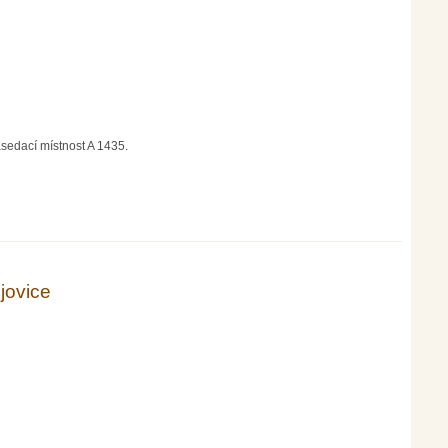
asedací místnost A 1435.
jovice