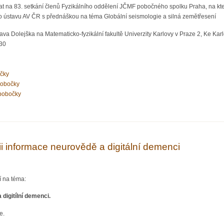
at na 83. setkání členů Fyzikálního oddělení JČMF pobočného spolku Praha, na kt
ho ústavu AV ČR s přednáškou na téma Globální seismologie a silná zemětřesení
va Dolejška na Matematicko-fyzikální fakultě Univerzity Karlovy v Praze 2, Ke Karlo
:30
očky
pobočky
pobočky
Václava Kuny: Globální seismologie a silná zemětřesení
i informace neurovědě a digitální demenci
í na téma:
 digitílní demenci.
e.