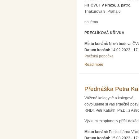
FIT ČVUT v Praze, 3. patro,
Thákurova 9, Praha 6
na téma
PRECLÍKOVÁ KŘIVKA
Místo konání:
Nová budova ČVUT 
Datum konání:
14.02.2023 - 17
Pražská pobočka
Read more
about SEDMA - Precl
Přednáška Petra Kab
Vážené kolegyně a kolegové,
dovolujeme si vás srdečně pozv
RNDr. Petr Kabáth, Ph.D., z As
Výzkum exoplanet v příští deká
Místo konání:
Posluchárna Václa
Datum konání:
15.03.2023 - 17