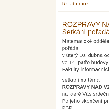
Read more
about Seminář 
ROZPRAVY NA
Setkání pořád
Matematické odděle
pořádá
v úterý 10. dubna o
ve 14. patře budovy
Fakulty informačníc
setkání na téma
ROZPRAVY NAD V
na které Vás srdeč
Po jeho skončení p
PSP