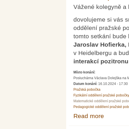
Vážené kolegyně a 
dovolujeme si vás s
oddělení pražské p
tomto setkání bude
Jaroslav Hofierka,
v Heidelbergu a bu
interakcí pozitron
Místo konání:
Posluchárna Václava Dolejška na Mat
Datum konání:
16.10.2024 - 17:30
Pražská pobočka
Fyzikální oddělení pražské pobočk
Matematické oddělení pražské pob
Pedagogické oddělení pražské po
Read more
about Přednáška