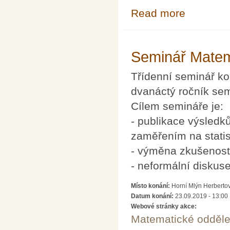
Read more
about O matemat
Seminář Matem
Třídenní seminář kon
dvanáctý ročník sem
Cílem semináře je:
- publikace výsledk
zaměřením na statis
- výměna zkušenost
- neformální diskuse
Místo konání:
Horní Mlýn Herberto
Datum konání:
23.09.2019 - 13:00
Webové stránky akce:
Matematické odděle