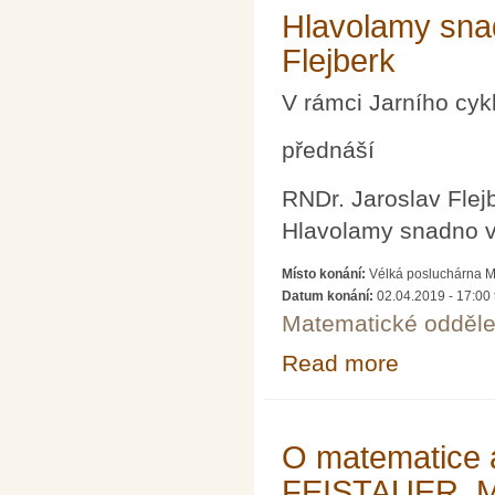
Hlavolamy snad
Flejberk
V rámci Jarního cy
přednáší
RNDr. Jaroslav Flej
Hlavolamy snadno v
Místo konání:
Vélká posluchárna 
Datum konání:
02.04.2019 -
17:00
Matematické odděle
Read more
about Hlavolamy
O matematice a 
FEISTAUER, 