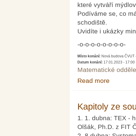
které vytváří mýdlov
Podíváme se, co má
schodiště.
Uvidíte i ukázky mi
-o-o-o-o-o-o-o-o-
Místo konání:
Nová budova ČVUT - 
Datum konání:
17.01.2023 - 17:00
Matematické odděle
Read more
about SEDMA - M
Kapitoly ze so
1. 1. dubna: TEX - 
Olšák, Ph.D. z FIT
2. 8 dubna: Systema