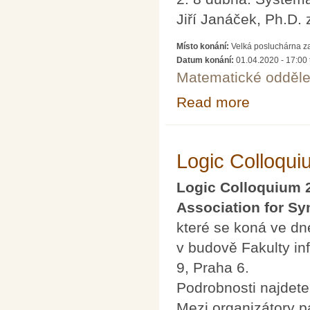
Jiří Janáček, Ph.D.
Místo konání:
Velká posluchárna z
Datum konání:
01.04.2020 - 17:00
Matematické odděle
Read more
about Kapitoly 
Logic Colloqu
Logic Colloquium 
Association for S
které se koná ve dn
v budově Fakulty i
9, Praha 6.
Podrobnosti najdet
Mezi organizátory p