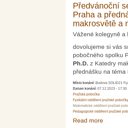
Předvánoční s
Praha a předn
makrosvětě a 
Vážené kolegyně a 
dovolujeme si vás 
pobočného spolku P
Ph.D.
z Katedry mak
přednášku na téma
Místo konání:
Budova SOLID21 Fyzi
Datum konání:
07.12.2023 - 17:30
Pražská pobočka
Fyzikální oddělení pražské pobočk
Matematické oddělení pražské pob
Pedagogické oddělení pražské po
Read more
about Předváno
makrosvětě a m