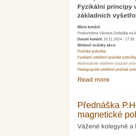
Fyzikální principy
základních vyšetř
Místo konání:
Posluchárna Václava Dolejška na Mat
Datum konání:
20.11.2024 - 17:30
Webové stránky akce:
Pražská pobočka
Fyzikální oddělení pražské pobočk
Matematické oddělení pražské pob
Pedagogické oddělení pražské po
Read more
about Přednáška
vyšetřovacích 
Přednáška P.He
magnetické po
Vážené kolegyně a 