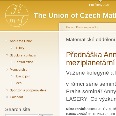
Main menu
Sk
Pro členy JČMF
ma
The Union of Czech Mat
co
Home
›
Pražská pobočka
You are here
Matematické oddělení
About the Union
History
Přednáška Ann
Structure, contacts
meziplanetární
Central office
Membership
Vážené kolegyně a 
How to join
v rámci série semi
Fees
Praha seminář Anny
Sponzoři a podporovatelé
Calendar
LASERY: Od výzkumu
Search site
Místo konání:
Atrium FJFI ČVUT, B
Datum konání:
31.10.2024 - 18:00