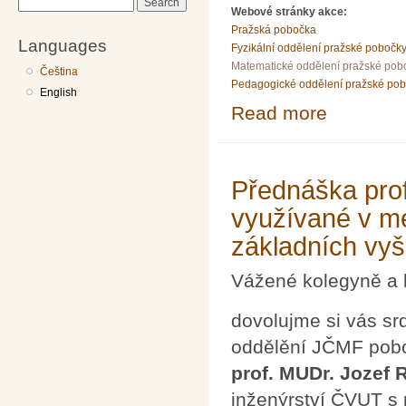
Search
Webové stránky akce:
Pražská pobočka
Languages
Fyzikální oddělení pražské pobočk
Matematické oddělení pražské pob
Čeština
Pedagogické oddělení pražské po
English
Read more
about Přednášk
Přednáška prof
využívané v me
základních vy
Vážené kolegyně a 
dovolujme si vás sr
oddělění JČMF pobo
prof. MUDr. Jozef 
inženýrství ČVUT s