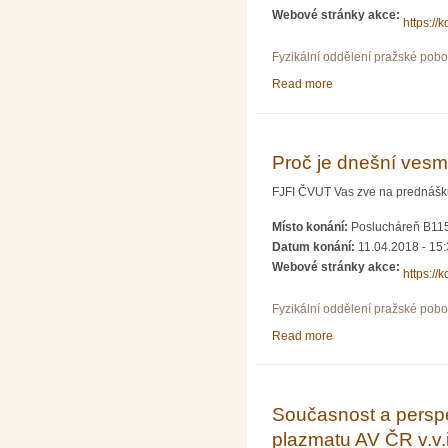
Webové stránky akce:
https://k
Fyzikální oddělení pražské pob
Read more
about Extrémně horká
Proč je dnešní vesmí
FJFI ČVUT Vas zve na prednášku z
Místo konání:
Poslucháreň B115
Datum konání:
11.04.2018 - 15
Webové stránky akce:
https://k
Fyzikální oddělení pražské pob
Read more
about Proč je dnešní 
Současnost a perspe
plazmatu AV ČR v.v.i