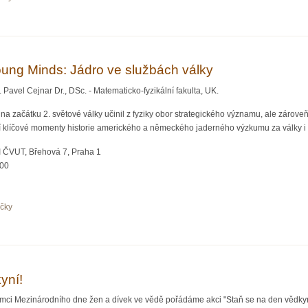
 částicovým fyzikem
ung Minds: Jádro ve službách války
avel Cejnar Dr., DSc. - Matematicko-fyzikální fakulta, UK.
a začátku 2. světové války učinil z fyziky obor strategického významu, ale zároveň 
í klíčové momenty historie amerického a německého jaderného výzkumu za války i 
I ČVUT, Břehová 7, Praha 1
:00
očky
ka Young Minds: Jádro ve službách války
yní!
rámci Mezinárodního dne žen a dívek ve vědě pořádáme akci "Staň se na den vědkyní