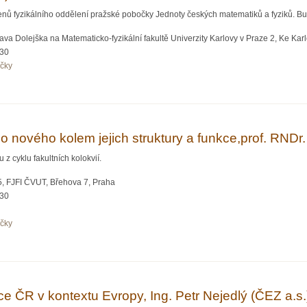
nů fyzikálního oddělení pražské pobočky Jednoty českých matematiků a fyziků. Bud
va Dolejška na Matematicko-fyzikální fakultě Univerzity Karlovy v Praze 2, Ke Karlo
:30
očky
erspektivy výzkumu termonukleární fúze v ČR a ve světě (RNDr. Radomír Pánek, Ph.
co nového kolem jejich struktury a funkce,prof. RND
 cyklu fakultních kolokvií.
, FJFI ČVUT, Břehova 7, Praha
:30
očky
iny: co nového kolem jejich struktury a funkce,prof. RNDr. Josef Štěpánek, CSc. (
e ČR v kontextu Evropy, Ing. Petr Nejedlý (ČEZ a.s.