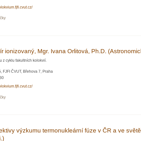
olokvium.fjfi.cvut.cz/
očky
 hmota a srážky těžkých iontů, doc. Mgr. Boris Tomášik, Ph.D. (Univerzita Mateja 
r ionizovaný, Mgr. Ivana Orlitová, Ph.D. (Astronomick
 cyklu fakultních kolokvií.
, FJFI ČVUT, Břehova 7, Praha
:30
olokvium.fjfi.cvut.cz/
očky
vesmír ionizovaný, Mgr. Ivana Orlitová, Ph.D. (Astronomický ústav AV ČR, v.v.i.)
ktivy výzkumu termonukleární fúze v ČR a ve světě
.)