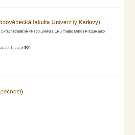
odovědecká fakulta Univerzity Karlovy)
ntokrát netradičně ve spolupráci s EPS Young Minds Prague jako
vu 5, 1. patro (F2)
zity Karlovy)
zpečnost)