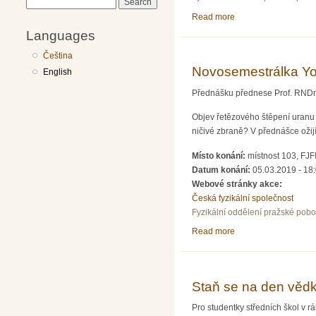
Search
Read more
about Staň se na den
Languages
Čeština
Novosemestrálka Yo
English
Přednášku přednese Prof. RNDr. P
Objev řetězového štěpení uranu n
ničivé zbraně? V přednášce ožij
Místo konání:
místnost 103, FJF
Datum konání:
05.03.2019 - 18
Webové stránky akce:
Česká fyzikální společnost
Fyzikální oddělení pražské pob
Read more
about Novosemestrál
Staň se na den vědk
Pro studentky středních škol v 