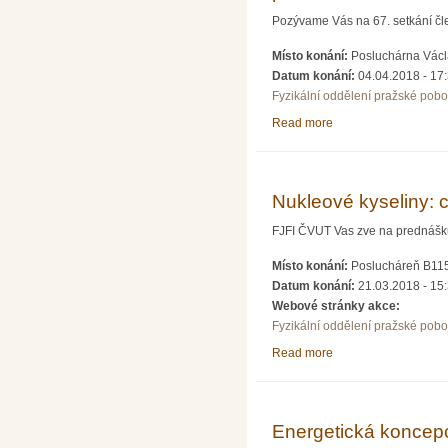
Pozývame Vás na 67. setkání čle
Místo konání:
Posluchárna Václa
Datum konání:
04.04.2018 - 17
Fyzikální oddělení pražské pob
Read more
about Současnost a p
Nukleové kyseliny: 
FJFI ČVUT Vas zve na prednášku z
Místo konání:
Poslucháreň B115
Datum konání:
21.03.2018 - 15
Webové stránky akce:
Fyzikální oddělení pražské pob
Read more
about Nukleové kysel
Energetická koncepc