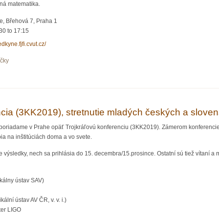
aná matematika.
e, Břehová 7, Praha 1
30
to
17:15
edkyne.fjfi.cvut.cz/
očky
 vědkyní!
ncia (3KK2019), stretnutie mladých českých a sloven
 poriadame v Prahe opäť Trojkráľovú konferenciu (3KK2019). Zámerom konferencie 
bia na inštitúciách doma a vo svete.
oje výsledky, nech sa prihlásia do 15. decembra/15.prosince. Ostatní sú tiež vítaní a 
ikálny ústav SAV)
ální ústav AV ČR, v. v. i.)
ter LIGO