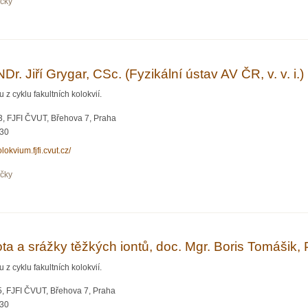
očky
čí, Ing. Dana Drábová, Ph.D. (Státní úřad pro jadernou bezpečnost)
. Jiří Grygar, CSc. (Fyzikální ústav AV ČR, v. v. i.)
 cyklu fakultních kolokvií.
, FJFI ČVUT, Břehova 7, Praha
:30
olokvium.fjfi.cvut.cz/
očky
 RNDr. Jiří Grygar, CSc. (Fyzikální ústav AV ČR, v. v. i.)
a a srážky těžkých iontů, doc. Mgr. Boris Tomášik, 
 cyklu fakultních kolokvií.
, FJFI ČVUT, Břehova 7, Praha
:30