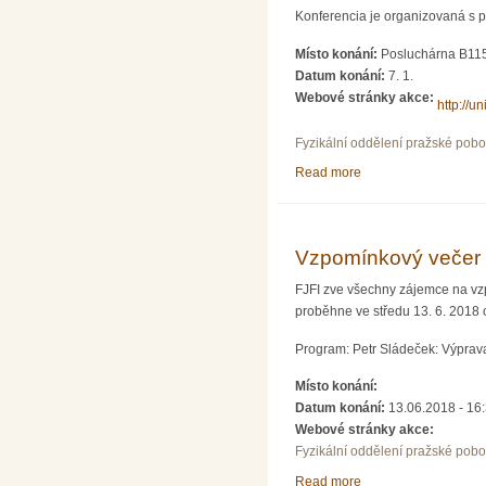
Konferencia je organizovaná s 
Místo konání:
Posluchárna B115,
Datum konání:
7. 1.
Webové stránky akce:
http://u
Fyzikální oddělení pražské pob
Read more
about Trojkráľová ko
Vzpomínkový večer 
FJFI zve všechny zájemce na vzp
proběhne ve středu 13. 6. 2018 
Program: Petr Sládeček: Výprava
Místo konání:
Datum konání:
13.06.2018 - 16
Webové stránky akce:
Fyzikální oddělení pražské pob
Read more
about Vzpomínkový v