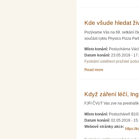
Kde všude hledat živ
Pozývame Vás na 68. setkání čle
součást cyklu Physics Pizza Part
Místo konání:
Posluchárna Václa
Datum konání:
23.05.2018 - 17
Fyzikální oddělení pražské pob
Read more
about Kde všude hled
Když záření léčí, In
FJFI ČVUT Vas zve na prednášku z
Místo konání:
Poslucháreň B103
Datum konání:
02.05.2018 - 15
Webové stránky akce:
https://k