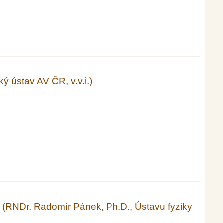
Bela a FJFI ČVUT)
ý ústav AV ČR, v.v.i.)
 (RNDr. Radomír Pánek, Ph.D., Ústavu fyziky