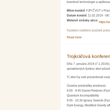
kvantové technologie a aplikov
Místo konání:
FJFI ČVUT v Praz
Datum konání:
11.02.2019 -
08:
Webové stránky akce:
https://v
Fyzikální oddělení pražské pob
Read more
about Staň se na den
Trojkráľová konfere
Dňa 7. januára 2019 (7.1.2019)
spriatelených fyzikov, ktorí pôso
Tí, ktorí by radi prezentovali sv
Úvodne prednášky prednesú:
9:00 - 9:45 Daniel Reitzner (Fyz
Quantum Incompatibility
9:45 - 10:30 Ignacy Sawicki (Fyzik
Dark Energy, Modified Gravity af