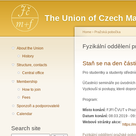
Main menu
The Union of Czech Ma
Home
›
Pražská pobočka
You are here
Fyzikální oddělení 
About the Union
History
Staň se na den část
Structure, contacts
Pro studentky a studenty střední
Central office
Membership
Účastníci semináře po úvodních
Vyzkouší si postupy, které dopr
How to join
Fees
Program:
Sponzoři a podporovatelé
Místo konání:
FJFI ČVUT v Praz
Calendar
Datum konání:
08.03.2019 -
09
Webové stránky akce:
https://
Search site
Fyzikální oddělení pražské pob