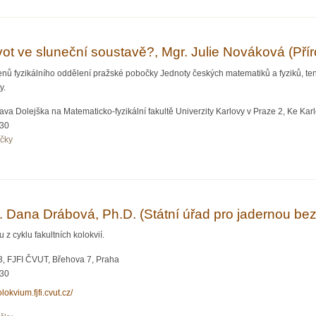
ot ve sluneční soustavě?, Mgr. Julie Nováková (Přír
nů fyzikálního oddělení pražské pobočky Jednoty českých matematiků a fyziků, te
y.
va Dolejška na Matematicko-fyzikální fakultě Univerzity Karlovy v Praze 2, Ke Karlo
:30
očky
at život ve sluneční soustavě?, Mgr. Julie Nováková (Přírodovědecká fakulta Univer
g. Dana Drábová, Ph.D. (Státní úřad pro jadernou be
 cyklu fakultních kolokvií.
, FJFI ČVUT, Břehova 7, Praha
:30
olokvium.fjfi.cvut.cz/