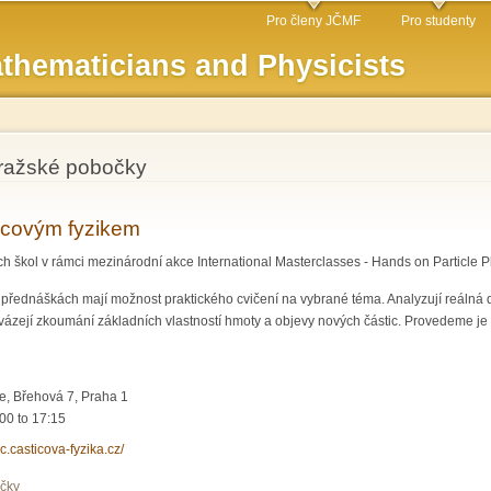
Skip to
Pro členy JČMF
Pro studenty
main
thematicians and Physicists
content
pražské pobočky
icovým fyzikem
ch škol v rámci mezinárodní akce International Masterclasses - Hands on Particle P
 přednáškách mají možnost praktického cvičení na vybrané téma. Analyzují reáln
ovázejí zkoumání základních vlastností hmoty a objevy nových částic. Provedeme je
e, Břehová 7, Praha 1
:00
to
17:15
mc.casticova-fyzika.cz/
očky