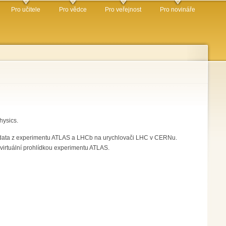
Pro učitele
Pro vědce
Pro veřejnost
Pro novináře
hysics.
á data z experimentu ATLAS a LHCb na urychlovači LHC v CERNu.
 virtuální prohlídkou experimentu ATLAS.