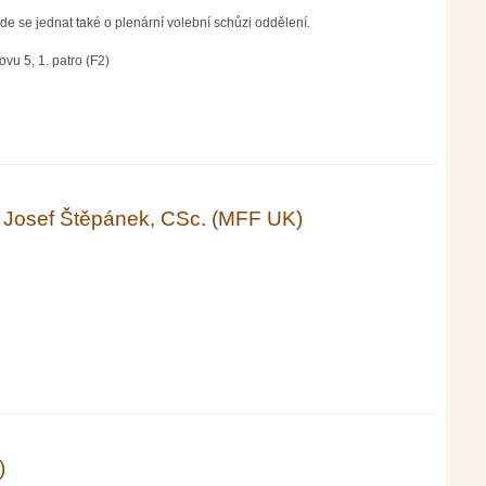
e se jednat také o plenární volební schůzi oddělení.
vu 5, 1. patro (F2)
D., Ústavu fyziky plazmatu AV ČR v.v.i.)
r. Josef Štěpánek, CSc. (MFF UK)
MFF UK)
)