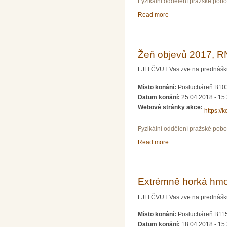
Fyzikální oddělení pražské pob
Read more
about Když záření lé
Žeň objevů 2017, RNDr
FJFI ČVUT Vas zve na prednášku z
Místo konání:
Poslucháreň B103
Datum konání:
25.04.2018 - 15
Webové stránky akce:
https://k
Fyzikální oddělení pražské pob
Read more
about Žeň objevů 2017,
Extrémně horká hmot
FJFI ČVUT Vas zve na prednášku z
Místo konání:
Poslucháreň B115
Datum konání:
18.04.2018 - 15