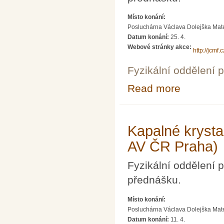
Místo konání:
Posluchárna Václava Dolejška Matema
Datum konání:
25. 4.
Webové stránky akce:
http://jcmf
Fyzikální oddělení 
Read more
about Budoucnos
Kapalné krysta
AV ČR Praha)
Fyzikální oddělení
přednášku.
Místo konání:
Posluchárna Václava Dolejška Matema
Datum konání:
11. 4.