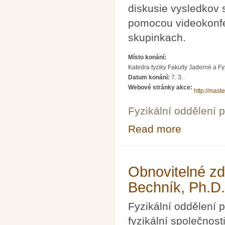
diskusie vysledkov 
pomocou videokonfer
skupinkach.
Místo konání:
Katedra fyziky Fakulty Jaderné a 
Datum konání:
7. 3.
Webové stránky akce:
http://mast
Fyzikální oddělení 
Read more
about Jeden de
Obnovitelné zd
Bechník, Ph.D
Fyzikální oddělení
fyzikální společnos