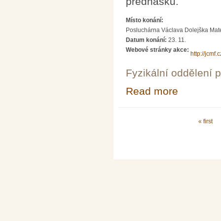
přednášku.
Místo konání:
Posluchárna Václava Dolejška Matema
Datum konání:
23. 11.
Webové stránky akce:
http://jcmf
Fyzikální oddělení 
Read more
about Klimatick
Pages
« first