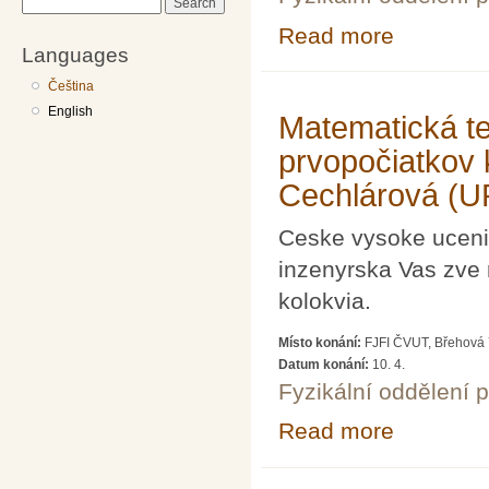
Search
Read more
about Když míň 
Languages
Jex, DrSc. (FJF
Čeština
English
Matematická te
prvopočiatkov 
Cechlárová (U
Ceske vysoke uceni 
inzenyrska Vas zve 
kolokvia.
Místo konání:
FJFI ČVUT, Břehová 
Datum konání:
10. 4.
Fyzikální oddělení 
Read more
about Matematic
Cechlárová (UP