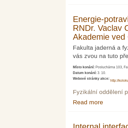
Energie-potrav
RNDr. Vaclav C
Akademie ved 
Fakulta jaderná a 
vás zvou na tuto př
Místo konání:
Posluchárna 103, Fak
Datum konání:
3. 10.
Webové stránky akce:
http://kolok
Fyzikální oddělení 
Read more
about Energie-p
ved CR, Praha)
Internal interf