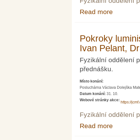
Fyzikální oddělení 
Read more
about Fakta a m
Pokroky lumini
Ivan Pelant, D
Fyzikální oddělení
přednášku.
Místo konání:
Posluchárna Václava Dolejška Matema
Datum konání:
31. 10.
Webové stránky akce:
https://jcm
Fyzikální oddělení 
Read more
about Pokroky l