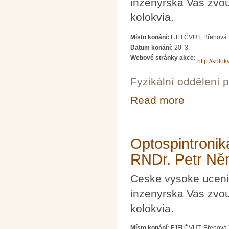
inzenyrska Vas zvou
kolokvia.
Místo konání:
FJFI ČVUT, Břehová 
Datum konání:
20. 3.
Webové stránky akce:
http://kolok
Fyzikální oddělení 
Read more
about Kdy se do
Optospintronik
RNDr. Petr Ně
Ceske vysoke uceni 
inzenyrska Vas zvou
kolokvia.
Místo konání:
FJFI ČVUT, Břehová 