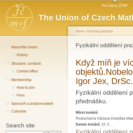
Main menu
Sk
Pro členy JČMF
ma
The Union of Czech Mat
co
Home
›
Pražská pobočka
You are here
Fyzikální oddělení pr
About the Union
History
Když míň je ví
Structure, contacts
objektů.Nobelov
Central office
Igor Jex, DrSc
Membership
How to join
Fyzikální oddělení
Fees
přednášku.
Sponzoři a podporovatelé
Calendar
Místo konání:
Posluchárna Václava Dolejška Matema
Search site
Datum konání:
15. 5.
Fyzikální oddělení 