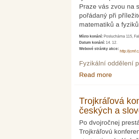
Praze vás zvou na s
pořádaný při příleži
matematiků a fyziků
Místo konání:
Posluchárna 115, Fak
Datum konání:
14. 12.
Webové stránky akce:
http://jcmf
Fyzikální oddělení 
Read more
about Obnovitel
Trojkráľová ko
českých a slov
Po dvojročnej pres
Trojkráľovú konfere