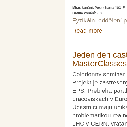
Místo konání:
Posluchárna 103, Fak
Datum konání:
7. 3.
Fyzikální oddělení 
Read more
about Budete pla
Jeden den cas
MasterClasses
Celodenny seminar p
Projekt je zastresen
EPS. Prebieha par
pracoviskach v Eur
Ucastnici maju unik
problematikou realn
LHC v CERN, vratan