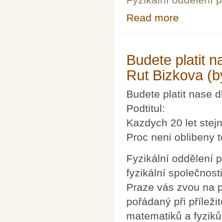
Read more
about Ceska ene
Budete platit n
Rut Bizkova (by
Budete platit nase d
Podtitul:
Kazdych 20 let stej
Proc neni oblibeny t
Fyzikální oddělení
fyzikální společnos
Praze vás zvou na 
pořádaný při příleži
matematiků a fyziků