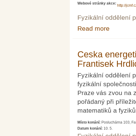
Webové stránky akce:
http://jcmf
Fyzikální oddělení 
Read more
about Kapalné k
Ceska energetik
Frantisek Hrdl
Fyzikální oddělení
fyzikální společnos
Praze vás zvou na 
pořádaný při příleži
matematiků a fyziků
Místo konání:
Posluchárna 103, Fak
Datum konání:
10. 5.
Fyzikální oddělení 