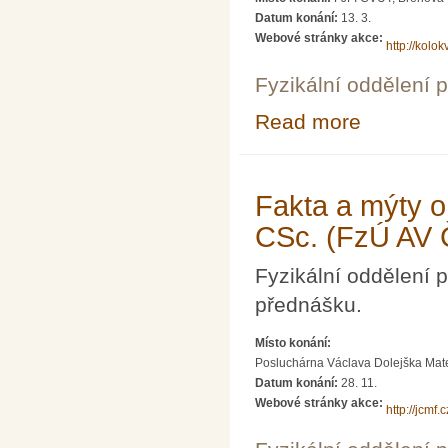
Datum konání:
13. 3.
Webové stránky akce:
http://kolok
Fyzikální oddělení 
Read more
about Optospint
Fakta a mýty o
CSc. (FzÚ AV 
Fyzikální oddělení
přednášku.
Místo konání:
Posluchárna Václava Dolejška Matema
Datum konání:
28. 11.
Webové stránky akce:
http://jcmf