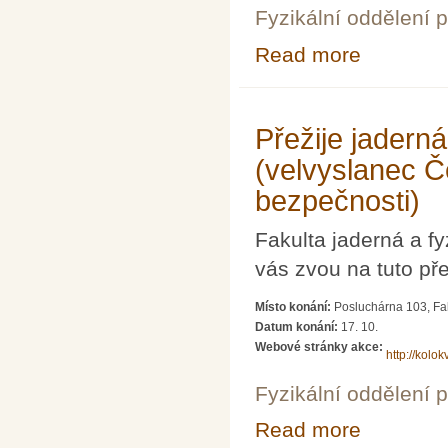
Fyzikální oddělení 
Read more
about Trojkráľo
Přežije jadern
(velvyslanec Č
bezpečnosti)
Fakulta jaderná a 
vás zvou na tuto př
Místo konání:
Posluchárna 103, Fak
Datum konání:
17. 10.
Webové stránky akce:
http://kolok
Fyzikální oddělení 
Read more
about Přežije j
bezpečnosti)