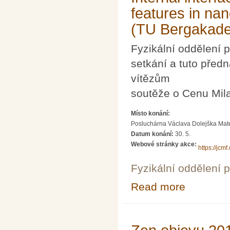
features in na
(TU Bergakade
Fyzikální oddělení
setkání a tuto před
vítězům
soutěže o Cenu Mil
Místo konání:
Posluchárna Václava Dolejška Matema
Datum konání:
30. 5.
Webové stránky akce:
https://jcm
Fyzikální oddělení 
Read more
about Internal i
Bergakademie F