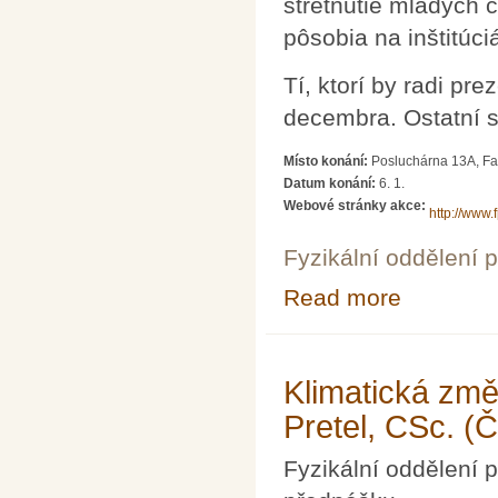
stretnutie mladých č
pôsobia na inštitúc
Tí, ktorí by radi pr
decembra. Ostatní su
Místo konání:
Posluchárna 13A, Fak
Datum konání:
6. 1.
Webové stránky akce:
http://www.
Fyzikální oddělení 
Read more
about Trojkráľo
Klimatická změ
Pretel, CSc. 
Fyzikální oddělení