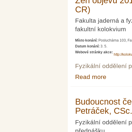
Zen objevu 201
CR)
Fakulta jaderná a f
fakultní kolokvium
Místo konání:
Posluchárna 103, Fak
Datum konání:
3. 5.
Webové stránky akce:
http://kolokv
Fyzikální oddělení 
Read more
about Zen objev
Budoucnost čes
Petráček, CSc
Fyzikální oddělení
přednášku.