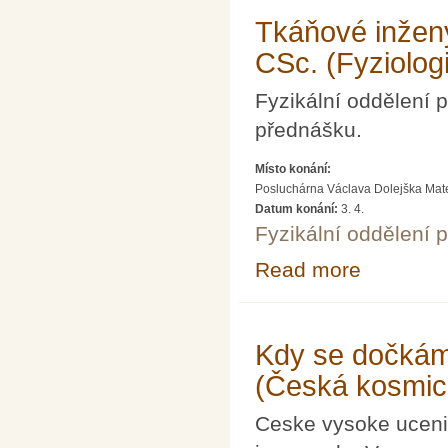
Tkáňové inžený
CSc. (Fyziolog
Fyzikální oddělení
přednášku.
Místo konání:
Posluchárna Václava Dolejška Matema
Datum konání:
3. 4.
Fyzikální oddělení 
Read more
about Tkáňové i
Kdy se dočkám
(Česká kosmic
Ceske vysoke uceni 