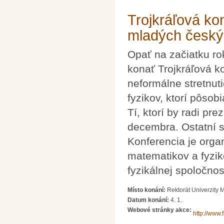
Trojkráľová ko
mladých český
Opať na začiatku ro
konať Trojkráľová k
neformálne stretnut
fyzikov, ktorí pôsob
Tí, ktorí by radi pr
decembra. Ostatní su
Konferencia je org
matematikov a fyzik
fyzikálnej spoločnost
Místo konání:
Rektorát Univerzity 
Datum konání:
4. 1.
Webové stránky akce:
http://www.