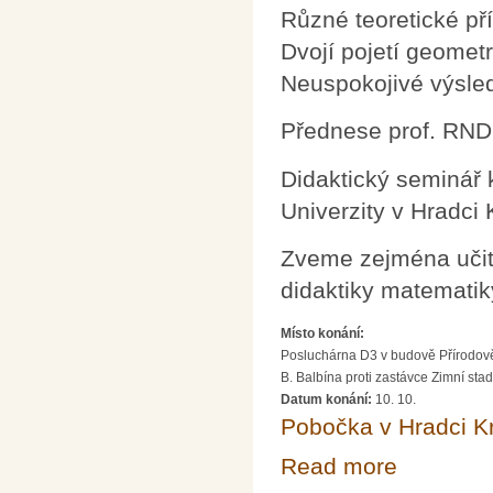
Různé teoretické př
Dvojí pojetí geomet
Neuspokojivé výsle
Přednese prof. RNDr
Didaktický seminář 
Univerzity v Hradci
Zveme zejména učite
didaktiky matematiky
Místo konání:
Posluchárna D3 v budově Přírodov
B. Balbína proti zastávce Zimní sta
Datum konání:
10. 10.
Pobočka v Hradci K
Read more
about Didaktick