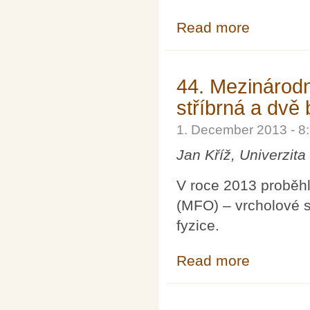
Read more
about Problemat
44. Mezinárodn
stříbrná a dvě
1. December 2013 - 
Jan Kříž, Univerzit
V roce 2013 proběhl
(MFO) – vrcholové 
fyzice.
Read more
about 44. Mezin