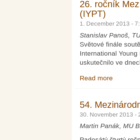
26. ročník Mez
(IYPT)
1. December 2013 - 
Stanislav Panoš, TU
Světové finále sout
International Young
uskutečnilo ve dnech
Read more
about 26. roční
54. Mezinárod
30. November 2013 -
Martin Panák, MU B
Padesátý čtvrtý ro