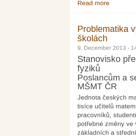
Read more
about Pražský i
Problematika v
školách
9. December 2013 - 
Stanovisko př
fyziků
Poslancům a se
MŠMT ČR
Jednota českých mat
tisíce učitelů matem
pracovníků, student
potřebné změny ve 
základních a středn