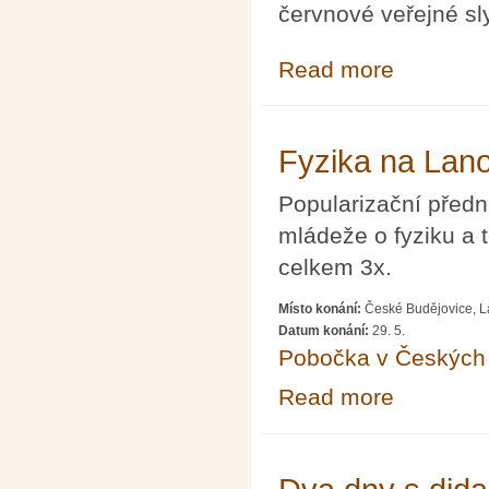
červnové veřejné sl
Read more
about Otevřený
Fyzika na Lan
Popularizační předn
mládeže o fyziku a
celkem 3x.
Místo konání:
České Budějovice, La
Datum konání:
29. 5.
Pobočka v Českých 
Read more
about Fyzika n