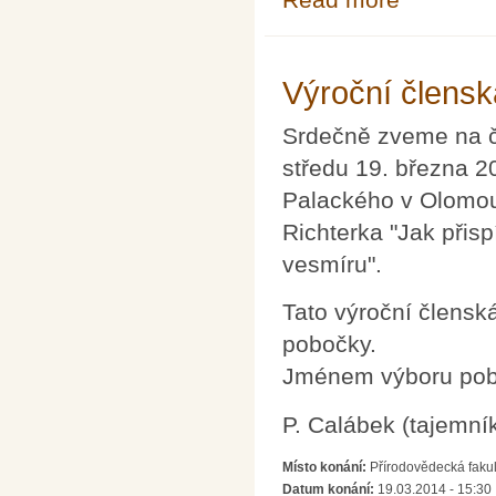
Výroční člens
Srdečně zveme na č
středu 19. března 2
Palackého v Olomou
Richterka "Jak při
vesmíru".
Tato výroční člensk
pobočky.
Jménem výboru pobo
P. Calábek (tajemní
Místo konání:
Přírodovědecká fakul
Datum konání:
19.03.2014 - 15:30