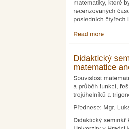
matematiky, které by
recenzovaných časo
posledních čtyřech 
Read more
about Soutěž o
Didaktický semi
matematice ane
Souvislost matemati
a průběh funkcí, řeš
trojúhelníků a trigo
Přednese: Mgr. Luk
Didaktický seminář 
Univerzity v Hradci