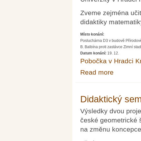
Zveme zejména učite
didaktiky matematiky
Místo konání:
Posluchárna D3 v budově Přírodov
B. Balbína proti zastávce Zimní sta
Datum konání:
19. 12.
Pobočka v Hradci K
Read more
about Didaktick
Didaktický se
Výsledky dvou proje
české geometrické š
na změnu koncepce 