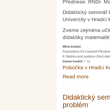
Přednese: RNDr. Ma
Didaktický seminář 
Univerzity v Hradci
Zveme zejména učite
didaktiky matematiky
Místo konání:
Posluchárna D3 v budově Přírodov
B. Balbína proti zastávce Zimní sta
Datum konání:
7. 11.
Pobočka v Hradci K
Read more
about Didaktic
Didaktický sem
problém