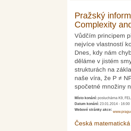
Pražský inform
Complexity and 
Vůdčím principem př
nejvíce vlastností
Dnes, kdy nám chybí 
děláme v jistém sm
strukturách na zákl
naše víra, že P ≠ N
spočetné množiny ne
Místo konání:
posluchárna K9, FEL
Datum konání:
23.01.2014 - 16:00
Webové stránky akce:
www.pragu
Česká matematická 