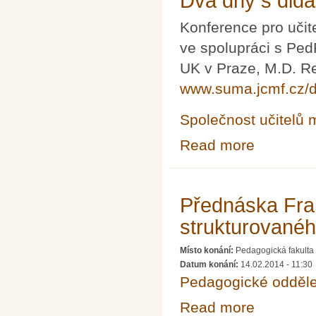
Dva dny s dida
Konference pro učit
ve spolupráci s Pe
UK v Praze, M.D. Re
www.suma.jcmf.cz/
Společnost učitelů 
Read more
about Dva dny s
Přednáska Fran
strukturovanéh
Místo konání:
Pedagogická fakulta 
Datum konání:
14.02.2014 - 11:30
Pedagogické odděle
Read more
about Přednáska