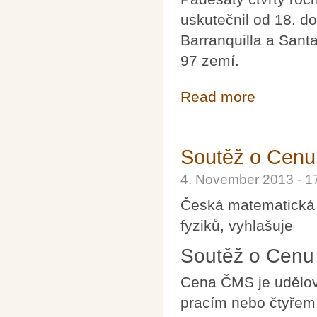
uskutečnil od 18. d
Barranquilla a Sant
97 zemí.
Read more
about 54. Mezi
Soutěž o Cenu
4. November 2013 - 
Česká matematická 
fyziků, vyhlašuje
Soutěž o Cenu 
Cena ČMS je udělová
pracím nebo čtyřem 