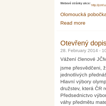
Webové stránky akce:
http://jcmf.
Olomoucká pobočk
Read more
about Výroční 
Otevřený dopi
28. February 2014 - 
Vážení členové JČ
jsme přesvědčeni, ž
jednotlivých předná
Hlavní výbory olymp
družstev, která ČR 
Předsednictvo výbo
váhy předmětu matem