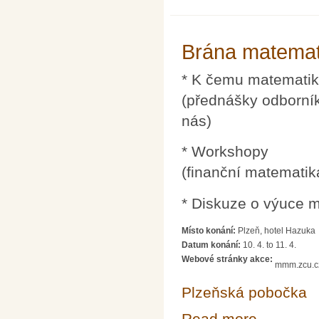
Brána matemati
* K čemu matematik
(přednášky odborní
nás)
* Workshopy
(finanční matematik
* Diskuze o výuce m
Místo konání:
Plzeň, hotel Hazuka
Datum konání:
10. 4.
to
11. 4.
Webové stránky akce:
mmm.zcu.c
Plzeňská pobočka
Read more
about Brána mat