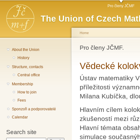
Main menu
Sk
Pro členy JČMF
ma
The Union of Czech Mat
co
Home
You are here
Pro členy JČMF.
About the Union
History
Vědecké kolok
Structure, contacts
Central office
Ústav matematiky V
Membership
příležitosti významn
How to join
Milana Kubíčka, dl
Fees
Hlavním cílem kolo
Sponzoři a podporovatelé
Calendar
zkušeností mezi růz
Hlavní témata obsah
Search site
simulace současnýh 