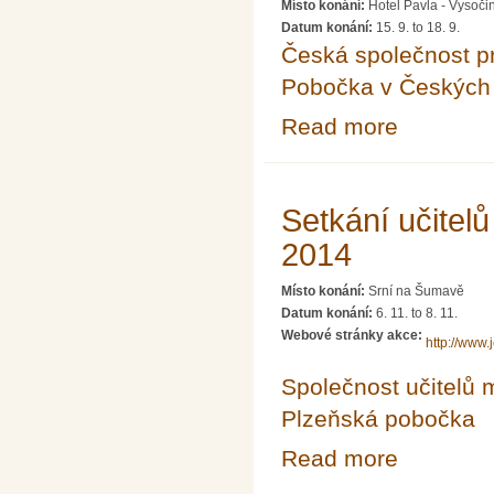
Místo konání:
Hotel Pavla - Vysoč
Datum konání:
15. 9.
to
18. 9.
Česká společnost pr
Pobočka v Českých 
Read more
about 34. konfe
Setkání učitel
2014
Místo konání:
Srní na Šumavě
Datum konání:
6. 11.
to
8. 11.
Webové stránky akce:
http://www.
Společnost učitelů 
Plzeňská pobočka
Read more
about Setkání u