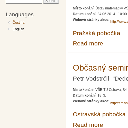
Search
Místo konání:
Ústav matematiky V
Languages
Datum konání:
24.06.2014 - 10:00
Webové stránky akce:
http://www.
Čeština
English
Pražská pobočka
Read more
about Vědecké 
Občasný semin
Petr Vodstrčil: "Ded
Místo konání:
VŠB-TU Ostrava, B4
Datum konání:
18. 3.
Webové stránky akce:
http://am.v
Ostravská pobočka
Read more
about Občasný 