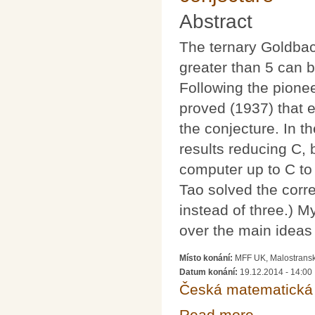
Abstract
The ternary Goldbac
greater than 5 can 
Following the pione
proved (1937) that 
the conjecture. In t
results reducing C, b
computer up to C t
Tao solved the corr
instead of three.) M
over the main ideas 
Místo konání:
MFF UK, Malostransk
Datum konání:
19.12.2014 - 14:00
Česká matematická 
Read more
about 93. matem