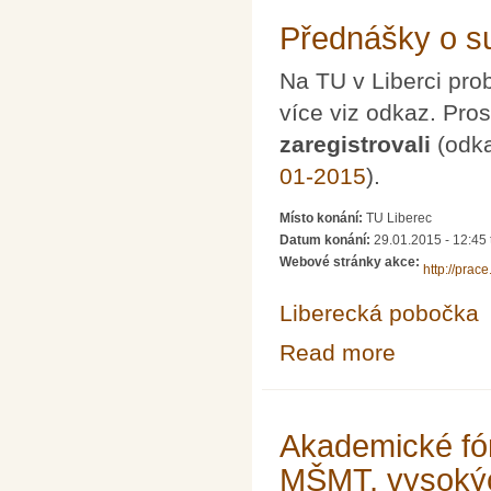
Přednášky o s
Na TU v Liberci pr
více viz odkaz. Pr
zaregistrovali
(odka
01-2015
).
Místo konání:
TU Liberec
Datum konání:
29.01.2015 -
12:45
Webové stránky akce:
http://prac
Liberecká pobočka
Read more
about Přednášky
Akademické fór
MŠMT, vysokýc