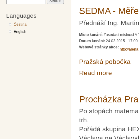
Search
SEDMA - Měře
Languages
Přednáší Ing. Marti
Čeština
English
Místo konání:
Zasedací místnost A 
Datum konání:
24.03.2015 - 17:00
Webové stránky akce:
http://alen
Pražská pobočka
Read more
about SEDMA -
Procházka Pr
Po stopách matema
trh.
Pořádá skupina HEXA
Václava na Václavs