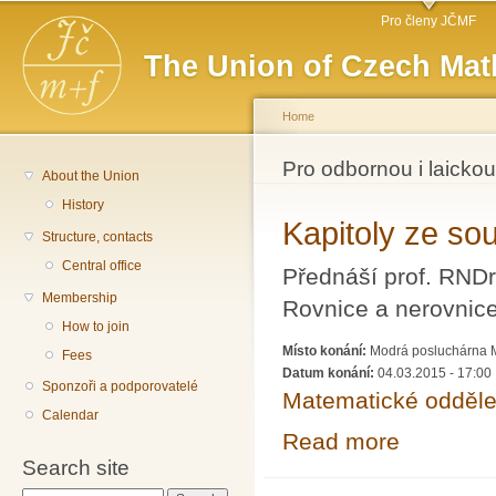
Main menu
Sk
Pro členy JČMF
ma
The Union of Czech Mat
co
Home
You are here
Pro odbornou i laickou
About the Union
History
Kapitoly ze so
Structure, contacts
Central office
Přednáší prof. RNDr
Membership
Rovnice a nerovnic
How to join
Místo konání:
Modrá posluchárna Ma
Fees
Datum konání:
04.03.2015 - 17:00
Sponzoři a podporovatelé
Matematické odděle
Calendar
Read more
about Kapitoly 
Search site