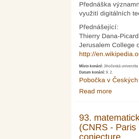
Přednáška významné
využití digitálních 
Přednášející:
Thierry Dana-Picard
Jerusalem College 
http://en.wikipedia
Místo konání:
Jihočeská univerzit
Datum konání:
9. 2.
Pobočka v Českých 
Read more
about Thierry Da
93. matematick
(CNRS - Paris 
conjecture