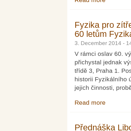
conjecture
Fyzika pro zít
60 letům Fyzik
3. December 2014 - 
V rámci oslav 60. v
přichystal jednak v
třídě 3, Praha 1. Po
historii Fyzikálníh
jejich činnosti, pro
Read more
about Fyzika pr
Přednáška Lib