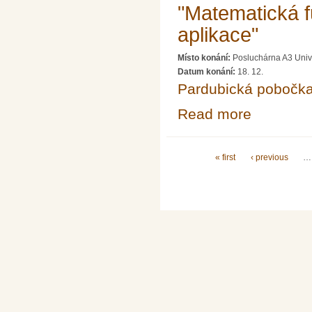
"Matematická fu
aplikace"
Místo konání:
Posluchárna A3 Unive
Datum konání:
18. 12.
Pardubická pobočk
Read more
about Přednáška
Pages
« first
‹ previous
…