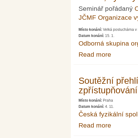
Seminář pořádaný
O
JČMF Organizace 
Místo konání:
Velká posluchárna v 
Datum konání:
15. 1.
Odborná skupina o
Read more
about Akademic
Soutěžní přeh
zpřístupňování 
Místo konání:
Praha
Datum konání:
4. 11.
Česká fyzikální spo
Read more
about Soutěžní 