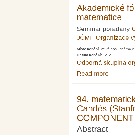
Akademické fór
matematice
Seminář pořádaný
O
JČMF Organizace 
Místo konání:
Velká posluchárna v 
Datum konání:
12. 2.
Odborná skupina o
Read more
about Akademick
94. matematic
Candés (Stanf
COMPONENT 
Abstract