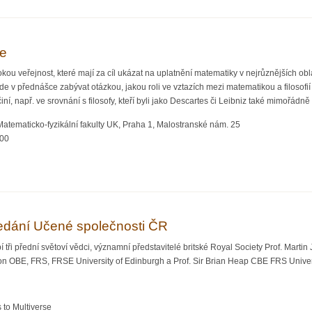
ie
kou veřejnost, které mají za cíl ukázat na uplatnění matematiky v nejrůznějších obla
de v přednášce zabývat otázkou, jakou roli ve vztazích mezi matematikou a filosofií 
činí, např. ve srovnání s filosofy, kteří byli jako Descartes či Leibniz také mimořá
atematicko-fyzikální fakulty UK, Praha 1, Malostranské nám. 25
:00
losofie
edání Učené společnosti ČR
ři přední světoví vědci, významní představitelé britské Royal Society Prof. Martin
on OBE, FRS, FRSE University of Edinburgh a Prof. Sir Brian Heap CBE FRS Univer
 to Multiverse