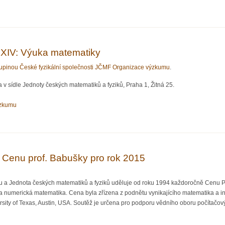
é kolokvium KAM - Moshe Vardi (Rice University, USA): The SAT revolution: Solvin
XIV: Výuka matematiky
pinou České fyzikální společnosti JČMF Organizace výzkumu
.
 v sídle Jednoty českých matematiků a fyziků, Praha 1, Žitná 25.
ýzkumu
rum LXIV: Výuka matematiky
 Cenu prof. Babušky pro rok 2015
 a Jednota českých matematiků a fyziků uděluje od roku 1994 každoročně Cenu Pro
 numerická matematika. Cena byla zřízena z podnětu vynikajícího matematika a inž
ity of Texas, Austin, USA. Soutěž je určena pro podporu vědního oboru počítačový