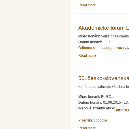
Read more
about Vyhlášení sout
Akademické fórum L
Místo konání:
Velká posluchárna
Datum konání:
11. 6.
Odborná skupina organizace v
Read more
about Akademické fó
50. česko-slovensk
Konference zahrnuje všechna tém
Místo konání:
Boží Dar
Datum konání:
01.06.2015 - 13
Webové stránky akce:
http://it
Plzeňská pobočka
Read more
about 50. česko-slo