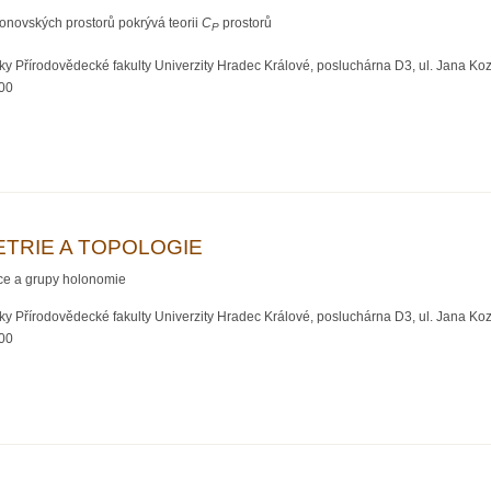
honovských prostorů pokrývá teorii
C
prostorů
P
y Přírodovědecké fakulty Univerzity Hradec Králové, posluchárna D3, ul. Jana Ko
:00
GEOMETRIE A TOPOLOGIE
TRIE A TOPOLOGIE
ice a grupy holonomie
y Přírodovědecké fakulty Univerzity Hradec Králové, posluchárna D3, ul. Jana Ko
:00
GEOMETRIE A TOPOLOGIE