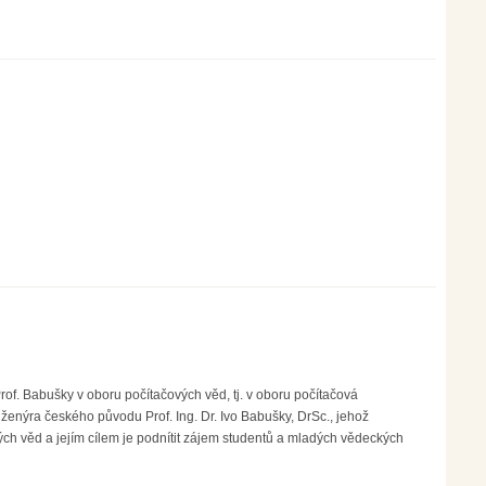
g, sampling, and counting
f. Babušky v oboru počítačových věd, tj. v oboru počítačová
enýra českého původu Prof. Ing. Dr. Ivo Babušky, DrSc., jehož
ch věd a jejím cílem je podnítit zájem studentů a mladých vědeckých