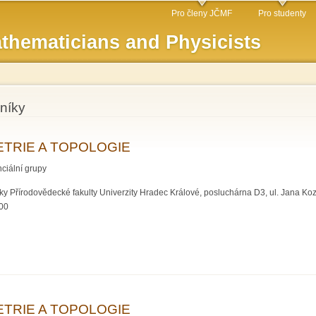
Skip to
Pro členy JČMF
Pro studenty
main
thematicians and Physicists
content
níky
TRIE A TOPOLOGIE
ciální grupy
y Přírodovědecké fakulty Univerzity Hradec Králové, posluchárna D3, ul. Jana Ko
:00
GEOMETRIE A TOPOLOGIE
TRIE A TOPOLOGIE