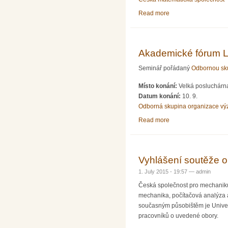
Read more
about 96. matematick
Akademické fórum L
Seminář pořádaný
Odbornou sku
Místo konání:
Velká posluchárna
Datum konání:
10. 9.
Odborná skupina organizace v
Read more
about Akademické fó
Vyhlášení soutěže o
1. July 2015 - 19:57 —
admin
Česká společnost pro mechaniku
mechanika, počítačová analýza a
současným působištěm je Univers
pracovníků o uvedené obory.