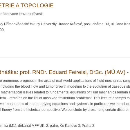
TRIE A TOPOLOGIE
í derivace tenzoru křivosti
y Přírodovědecké fakulty Univerzity Hradec Králové, posluchárna D3, ul. Jana Ko
:00
GEOMETRIE A TOPOLOGIE
náška: prof. RNDr. Eduard Feireisl, DrSc. (MÚ AV) -
e enormous progress in the area of real-world applications of fl uid mechanics rang
 including the blood fl ow and tumor growth modeling to the evolution of gaseous sta
 mathematical issues related to fundamental equations of fl uid mechanics remain e
em – remains on the list of unsolved “millenium problems”. This lecture attempts to 
ell-posedness of the underlying equations and systems. In particular, we introduce
theory from the historical perspective. We conclude by presenting certain disturbi
rníka (M1), děkanát MFF UK, 2. patro, Ke Karlovu 3, Praha 2.