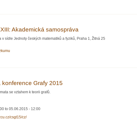
ěže o Cenu prof. Babušky pro rok 2015
XIII: Akademická samospráva
 v sídle Jednoty českých matematiků a fyziků, Praha 1, Žitná 25
ýzkumu
rum LXIII: Akademická samospráva
á konference Grafy 2015
ata se vztahem k teorii grafů.
:00
to
05.06.2015 - 12:00
i.zcu.cz/csgt15/cz/
venská konference Grafy 2015