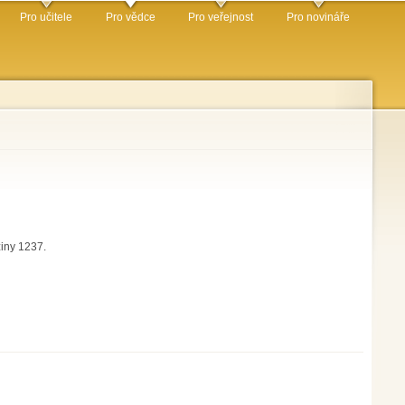
Pro učitele
Pro vědce
Pro veřejnost
Pro novináře
ziny 1237.