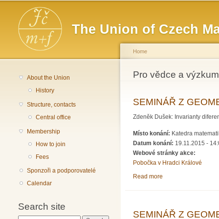
Main menu
The Union of Czech Ma
Home
You are here
Pro vědce a výzkum
About the Union
History
SEMINÁŘ Z GEOME
Structure, contacts
Zdeněk Dušek: Invarianty diferen
Central office
Membership
Místo konání:
Katedra matematik
Datum konání:
19.11.2015 - 14
How to join
Webové stránky akce:
Fees
Pobočka v Hradci Králové
Sponzoři a podporovatelé
Read more
about SEMINÁŘ Z 
Calendar
Search site
SEMINÁŘ Z GEOME