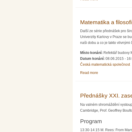
Matematika a filosof
Další ze série přednášek pro širo
Univerzity Karlovy v Praze se bu
naši dobu a co je takto vlivnými 
Místo konání:
Refektář budovy M
Datum konání:
08.06.2015 - 16
Česká matematická společnost
Read more
about Matematika a fi
Přednášky XXI. zas
Na valném shromáždění vystoupí t
Cambridge, Prof. Geoffrey Boult
Program
13:30-14:15 M. Rees: From Mars