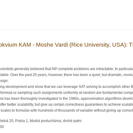
 přednáška: prof. RNDr. Eduard Feireisl, DrSc. (MÚ AV) - "Tekutiny v pohybu"
okvium KAM - Moshe Vardi (Rice University, USA): Th
cientists generally believed that NP-complete problems are intractable. In particula
table. Over the past 20 years, however, there has been a quiet, but dramatic, revol
esign.
amazing development and show that we can leverage SAT solving to accomplish other B
 formula or sampling such assignments uniformly at random are fundamental compu
ms has been thoroughly investigated in the 1980s, approximation algorithms develop
offer better scalability, but give up certain correctness guarantees to achieve scal
at scales to formulas with hundreds of thousands of variable without giving up corre
letná 20, Praha 1, Modrá posluchárna, druhé patro
:00