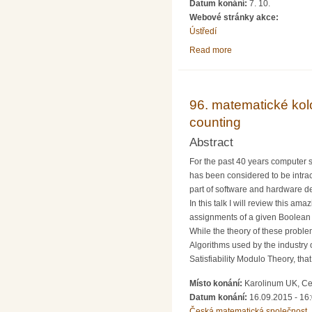
Datum konání:
7. 10.
Webové stránky akce:
Ústředí
Read more
about 14. Jarníkovská
96. matematické kol
counting
Abstract
For the past 40 years computer s
has been considered to be intrac
part of software and hardware d
In this talk I will review this 
assignments of a given Boolean
While the theory of these proble
Algorithms used by the industry 
Satisfiability Modulo Theory, th
Místo konání:
Karolinum UK, Ce
Datum konání:
16.09.2015 - 16
Česká matematická společnost