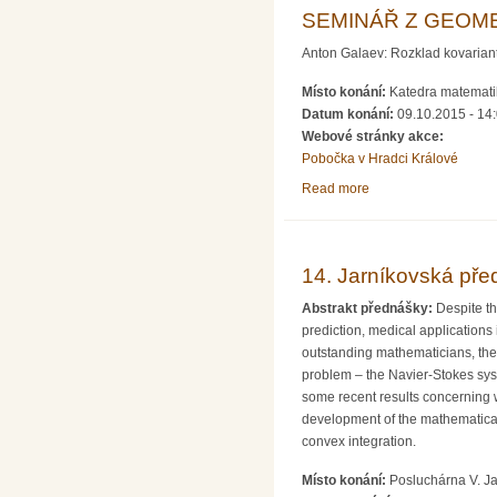
SEMINÁŘ Z GEOME
Anton Galaev: Rozklad kovariantn
Místo konání:
Katedra matematik
Datum konání:
09.10.2015 - 14
Webové stránky akce:
Pobočka v Hradci Králové
Read more
about SEMINÁŘ Z 
14. Jarníkovská před
Abstrakt přednášky:
Despite th
prediction, medical applications
outstanding mathematicians, the
problem – the Navier-Stokes syst
some recent results concerning w
development of the mathematical 
convex integration.
Místo konání:
Posluchárna V. Ja