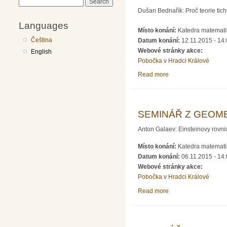
Search
Dušan Bednařík: Proč teorie tic
Languages
Místo konání:
Katedra matematik
Čeština
Datum konání:
12.11.2015 - 14
Webové stránky akce:
English
Pobočka v Hradci Králové
Read more
about SEMINÁŘ Z 
SEMINÁŘ Z GEOME
Anton Galaev: Einsteinovy rovn
Místo konání:
Katedra matematik
Datum konání:
06.11.2015 - 14
Webové stránky akce:
Pobočka v Hradci Králové
Read more
about SEMINÁŘ Z 