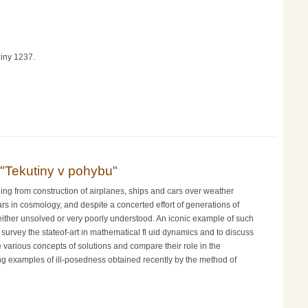
ziny 1237.
 "Tekutiny v pohybu"
ing from construction of airplanes, ships and cars over weather
rs in cosmology, and despite a concerted effort of generations of
ither unsolved or very poorly understood. An iconic example of such
survey the stateof-art in mathematical fl uid dynamics and to discuss
 various concepts of solutions and compare their role in the
ng examples of ill-posedness obtained recently by the method of