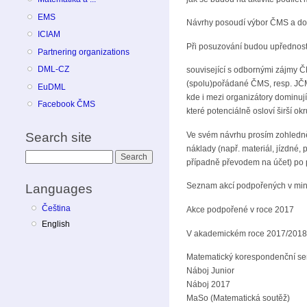
EMS
Návrhy posoudí výbor ČMS a do 3
ICIAM
Při posuzování budou upřednostn
Partnering organizations
DML-CZ
související s odbornými zájmy 
(spolu)pořádané ČMS, resp. JČ
EuDML
kde i mezi organizátory dominují
Facebook ČMS
které potenciálně osloví širší okr
Search site
Ve svém návrhu prosím zohlednět
náklady (např. materiál, jízdné,
Search
případně převodem na účet) po 
Languages
Seznam akcí podpořených v minul
Čeština
Akce podpořené v roce 2017
English
V akademickém roce 2017/2018 s
Matematický korespondenční s
Náboj Junior
Náboj 2017
MaSo (Matematická soutěž)