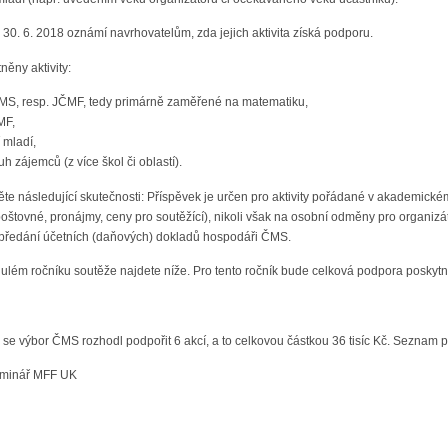
0. 6. 2018 oznámí navrhovatelům, zda jejich aktivita získá podporu.
ěny aktivity:
ČMS, resp. JČMF, tedy primárně zaměřené na matematiku,
MF,
 mladí,
uh zájemců (z více škol či oblastí).
e následující skutečnosti: Příspěvek je určen pro aktivity pořádané v akademické
 poštovné, pronájmy, ceny pro soutěžící), nikoli však na osobní odměny pro organizá
předání účetních (daňových) dokladů hospodáři ČMS.
ém ročníku soutěže najdete níže. Pro tento ročník bude celková podpora poskytn
e výbor ČMS rozhodl podpořit 6 akcí, a to celkovou částkou 36 tisíc Kč. Seznam 
eminář MFF UK