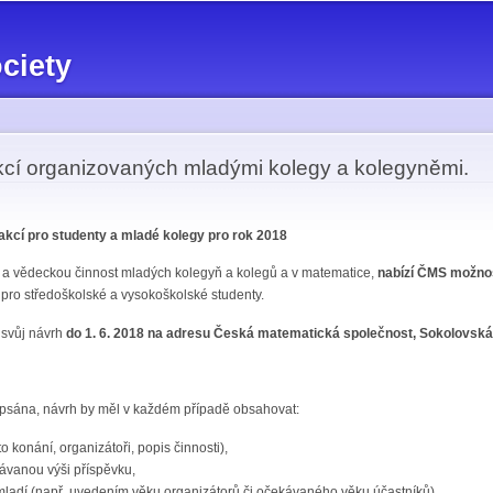
Skip to
main
ciety
content
cí organizovaných mladými kolegy a kolegyněmi.
akcí pro studenty a mladé kolegy pro rok 2018
í a vědeckou činnost mladých kolegyň a kolegů a v matematice,
nabízí ČMS možnos
pro středoškolské a vysokoškolské studenty.
 svůj návrh
do 1. 6. 2018 na adresu Česká matematická společnost, Sokolovská 
psána, návrh by měl v každém případě obsahovat:
to konání, organizátoři, popis činnosti),
ávanou výši příspěvku,
t mladí (např. uvedením věku organizátorů či očekávaného věku účastníků).