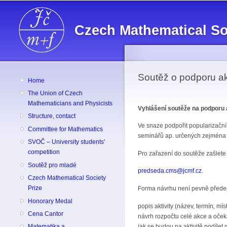
Czech Mathematical So
Soutěž o podporu ak
Home
The Union of Czech
Mathematicians and Physicists
Vyhlášení soutěže na podporu 
Structure, contact
Ve snaze podpořit popularizačn
Committee for Mathematics
seminářů ap. určených zejména 
SVOČ – University students'
competition
Pro zařazení do soutěže zašlete
Soutěž pro mladé
predseda.cms@jcmf.cz
.
Czech Mathematical Society
Prize
Forma návrhu není pevně přede
Honorary Medal
popis aktivity (název, termín, mís
Cena Cantor
návrh rozpočtu celé akce a oček
jak se budou na aktivitě podíle
Matematika a ...