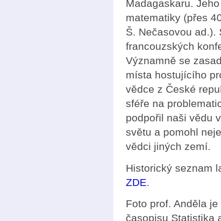
Madagaskaru. Jeho 
matematiky (přes 40
Š. Nečasovou ad.). 
francouzských konfe
Významně se zasadil
místa hostujícího p
vědce z České republ
sféře na problemat
podpořil naši vědu v
světu a pomohl neje
vědci jiných zemí.
Historický seznam 
ZDE
.
Foto prof. Anděla j
časopisu Statistika 