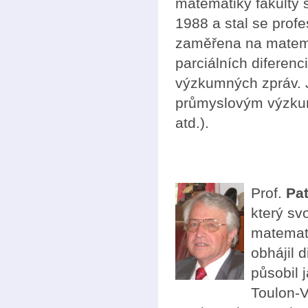
matematiky fakulty s
1988 a stal se prof
zaměřena na matema
parciálních diferenc
výzkumných zpráv. J
průmyslovým výzku
atd.).
Prof.
Pat
který svo
matemati
obhájil 
působil j
Toulon-V