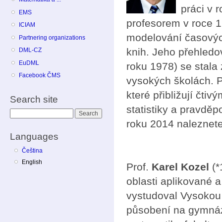
práci v 
EMS
profesorem v roce 
ICIAM
modelování časových
Partnering organizations
knih. Jeho přehledo
DML-CZ
EuDML
roku 1978) se stala
Facebook ČMS
vysokých školách. P
které přibližují čt
Search site
statistiky a pravdě
Search
roku 2014 naleznet
Languages
Čeština
English
Prof.
Karel Kozel
(*
oblasti aplikované 
vystudoval Vysokou
působení na gymnáz