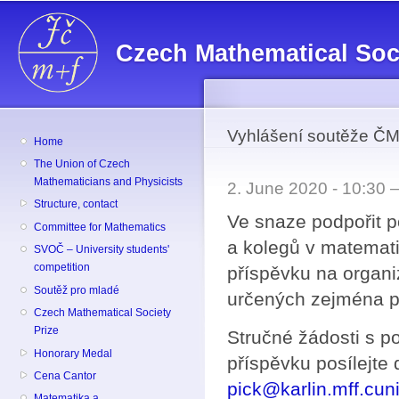
Sk
ma
Czech Mathematical Soc
co
Vyhlášení soutěže ČM
Home
The Union of Czech
Mathematicians and Physicists
2. June 2020 - 10:30
Structure, contact
Ve snaze podpořit p
Committee for Mathematics
a kolegů v matemat
SVOČ – University students'
competition
příspěvku na organi
Soutěž pro mladé
určených zejména pr
Czech Mathematical Society
Prize
Stručné žádosti s 
Honorary Medal
příspěvku posílejte
Cena Cantor
pick@karlin.mff.cun
Matematika a ...