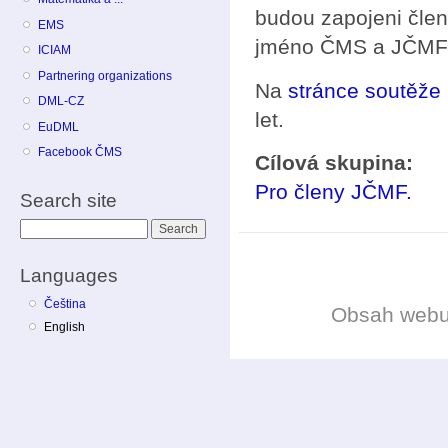
budou zapojeni čle
EMS
jméno ČMS a JČMF 
ICIAM
Partnering organizations
Na
stránce soutěže
DML-CZ
let.
EuDML
Facebook ČMS
Cílová skupina:
Pro členy JČMF.
Search site
Search
Languages
Čeština
Obsah web
English