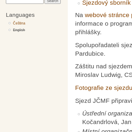
Search
Sjezdový sborník
Languages
Na
webové stránce 
informace o program
Čeština
English
přihlášky.
Spolupořadateli sje
Pardubice.
Záštitu nad sjezdem 
Miroslav Ludwig, CS
Fotografie ze sjezd
Sjezd JČMF připravi
Ústřední organiz
Kočandrlová, Jan 
Místní organizač