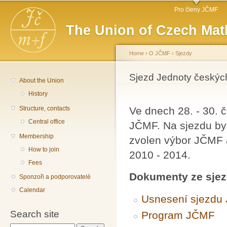
Main menu
Sk
Pro členy JČMF
ma
The Union of Czech Mat
co
Home
›
O JČMF
›
Sjezdy
You are here
Sjezd Jednoty českýc
About the Union
History
Structure, contacts
Ve dnech 28. - 30. 
Central office
JČMF. Na sjezdu by
Membership
zvolen výbor JČMF 
How to join
2010 - 2014.
Fees
Dokumenty ze sje
Sponzoři a podporovatelé
Calendar
Usnesení sjezdu
Search site
Program JČMF