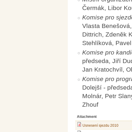
Čermák, Libor Ko
Komise pro sjez
Vlasta Benešová, 
Dittrich, Zdeněk 
Stehlíková, Pavel
Komise pro kandi
předseda, Jiří Du
Jan Kratochvíl, O
Komise pro progr
Dolejší - předse
Molnár, Petr Sla
Zhouf
Attachment
Usnesení sjezdu 2010