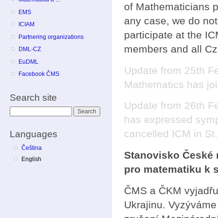
of Mathematicians pl
EMS
any case, we do not 
ICIAM
participate at the I
Partnering organizations
members and all Cze
DML-CZ
EuDML
Update from 25th F
Facebook ČMS
Mathematics has joi
Search site
Update from 26th Fe
Search
has expressed sympa
cancelled ICM in St
Languages
Čeština
Stanovisko České 
English
pro matematiku k 
ČMS a ČKM vyjadřuj
Ukrajinu. Vyzýváme