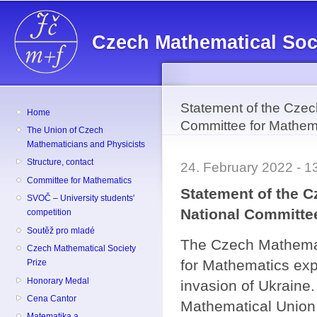
Sk
ma
Czech Mathematical Soc
co
Statement of the Czec
Home
Committee for Mathemat
The Union of Czech
Mathematicians and Physicists
Structure, contact
24. February 2022 - 
Committee for Mathematics
Statement of the C
SVOČ – University students'
National Committee
competition
Soutěž pro mladé
The Czech Mathemat
Czech Mathematical Society
for Mathematics exp
Prize
Honorary Medal
invasion of Ukraine.
Cena Cantor
Mathematical Union 
Matematika a ...