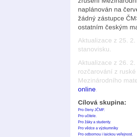
zrušení Mezinárodní
naplánován na červ
žádný zástupce ČMS
ostatním českým m
Aktualizace z 25. 2.
stanovisku.
Aktualizace z 26. 2
rozčarování z ruské 
Mezinárodního mate
online
.
Cílová skupina:
Pro členy JČMF.
Pro učitele.
Pro žáky a studenty.
Pro vědce a výzkumníky
Pro odbornou i laickou veřejnost.