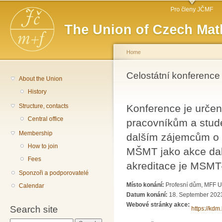
Main menu
Sk
Pro členy JČMF
ma
The Union of Czech Mat
co
Home
You are here
Celostátní konference
About the Union
History
Structure, contacts
Konference je určen
Central office
pracovníkům a stude
Membership
dalším zájemcům o 
How to join
MŠMT jako akce dal
Fees
akreditace je MSMT
Sponzoři a podporovatelé
Místo konání:
Profesní dům, MFF U
Calendar
Datum konání:
18. September 2023
Webové stránky akce:
Search site
https://kdm