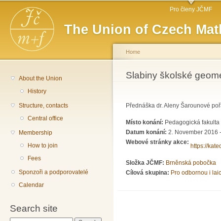
Main menu
Sk
Pro členy JČMF
ma
The Union of Czech Mat
co
Home
You are here
Slabiny školské geome
About the Union
History
Structure, contacts
Přednáška dr. Aleny Šarounové po
Central office
Místo konání:
Pedagogická fakulta 
Datum konání:
2. November 2016 -
Membership
Webové stránky akce:
How to join
https://kat
Fees
Složka JČMF:
Brněnská pobočka
Sponzoři a podporovatelé
Cílová skupina:
Pro odbornou i lai
Calendar
Search site