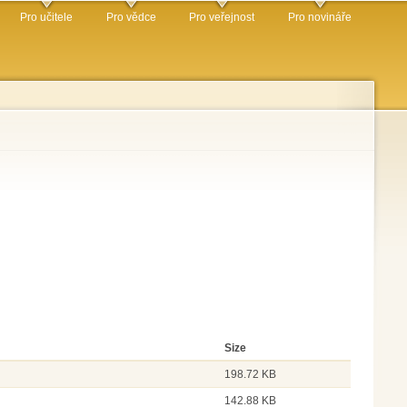
Pro učitele
Pro vědce
Pro veřejnost
Pro novináře
Size
198.72 KB
142.88 KB