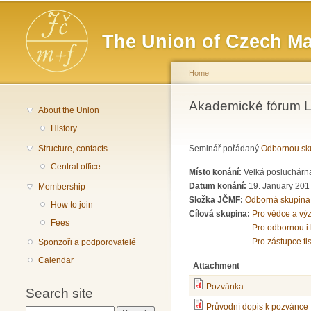
Main menu
The Union of Czech Ma
Home
You are here
Akademické fórum LX
About the Union
History
Structure, contacts
Seminář pořádaný
Odbornou sku
Central office
Místo konání:
Velká posluchárna
Datum konání:
19. January 201
Membership
Složka JČMF:
Odborná skupina
How to join
Cílová skupina:
Pro vědce a vý
Fees
Pro odbornou i 
Pro zástupce ti
Sponzoři a podporovatelé
Calendar
Attachment
Pozvánka
Search site
Průvodní dopis k pozvánce