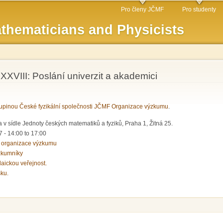
Skip to
Pro členy JČMF
Pro studenty
main
thematicians and Physicists
content
XVIII: Poslání univerzit a akademici
pinou České fyzikální společnosti JČMF Organizace výzkumu
.
 v sídle Jednoty českých matematiků a fyziků, Praha 1, Žitná 25.
7 -
14:00
to
17:00
 organizace výzkumu
zkumníky
laickou veřejnost.
sku.