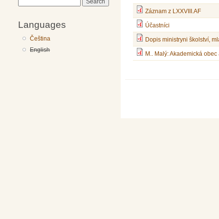
Search
Záznam z LXXVIII.AF
Languages
Účastníci
Čeština
Dopis ministryni školství,
English
M.. Malý: Akademická obec