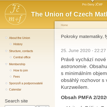
Main menu
Sk
Pro členy JČMF
ma
The Union of Czech Mat
co
Home
You are here
Pokroky matematiky, f
About the Union
History
25. June 2020 - 22:2
Structure, contacts
Central office
Právě vychází nové
Membership
astronomie
. Obsahu
How to join
s minimálním objeme
Fees
obsáhlý rozhovor 
Sponzoři a podporovatelé
Kurzweilem.
Calendar
Obsah PMFA 2/202
Search site