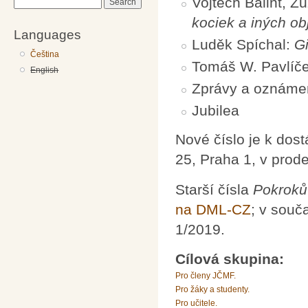
Vojtech Bálint, 
Search
kociek a iných ob
Languages
Luděk Spíchal:
Gi
Čeština
Tomáš W. Pavlíč
English
Zprávy a oznáme
Jubilea
Nové číslo je k dos
25, Praha 1, v prod
Starší čísla
Pokroků
na DML-CZ
; v souč
1/2019.
Cílová skupina:
Pro členy JČMF.
Pro žáky a studenty.
Pro učitele.