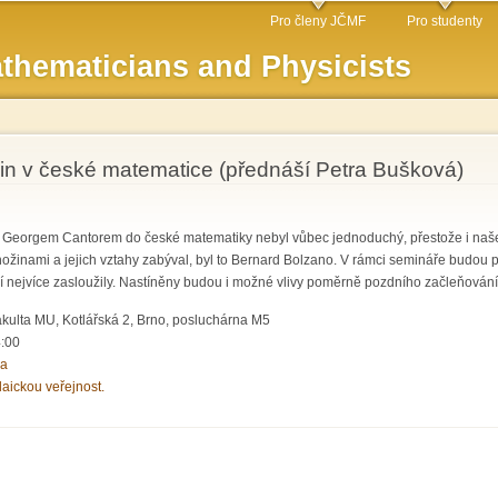
Skip to
Pro členy JČMF
Pro studenty
main
thematicians and Physicists
content
in v české matematice (přednáší Petra Bušková)
 Georgem Cantorem do české matematiky nebyl vůbec jednoduchý, přestože i naše z
nami a jejich vztahy zabýval, byl to Bernard Bolzano. V rámci semináře budou pře
í nejvíce zasloužily. Nastíněny budou i možné vlivy poměrně pozdního začleňování t
kulta MU, Kotlářská 2, Brno, posluchárna M5
4:00
ka
laickou veřejnost.