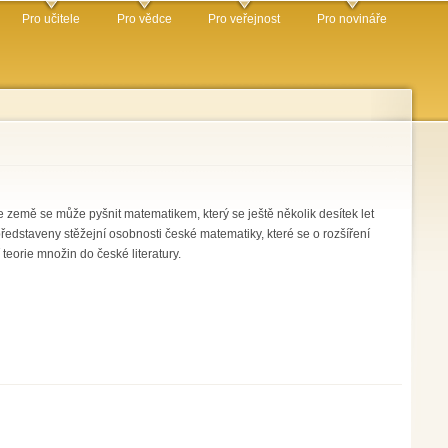
Pro učitele
Pro vědce
Pro veřejnost
Pro novináře
emě se může pyšnit matematikem, který se ještě několik desítek let
dstaveny stěžejní osobnosti české matematiky, které se o rozšíření
eorie množin do české literatury.