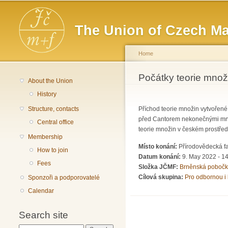
Main menu
The Union of Czech Ma
Home
You are here
Počátky teorie množ
About the Union
History
Structure, contacts
Příchod teorie množin vytvořené
před Cantorem nekonečnými množi
Central office
teorie množin v českém prostřed
Membership
Místo konání:
Přírodovědecká fa
How to join
Datum konání:
9. May 2022 - 1
Fees
Složka JČMF:
Brněnská poboč
Cílová skupina:
Pro odbornou i 
Sponzoři a podporovatelé
Calendar
Search site