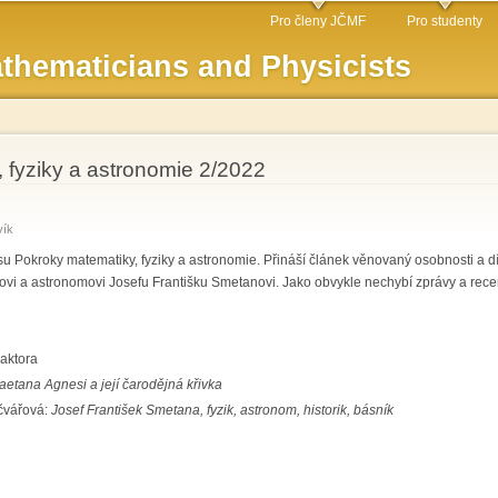
Skip to
Pro členy JČMF
Pro studenty
main
thematicians and Physicists
content
 fyziky a astronomie 2/2022
vík
su Pokroky matematiky, fyziky a astronomie. Přináší článek věnovaný osobnosti a d
ikovi a astronomovi Josefu Františku Smetanovi. Jako obvykle nechybí zprávy a rec
aktora
aetana Agnesi a její čarodějná křivka
ečvářová:
Josef František Smetana, fyzik, astronom, historik, básník