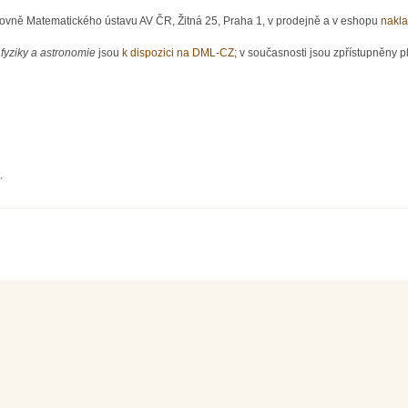
hovně Matematického ústavu AV ČR, Žitná 25, Praha 1, v prodejně a v eshopu
nakla
fyziky a astronomie
jsou
k dispozici na DML-CZ
; v současnosti jsou zpřístupněny pl
.