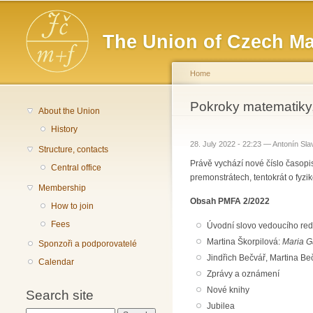
Main menu
The Union of Czech Ma
Home
You are here
Pokroky matematiky,
About the Union
History
28. July 2022 - 22:23 —
Antonín Sla
Structure, contacts
Právě vychází nové číslo časopi
Central office
premonstrátech, tentokrát o fyz
Membership
Obsah PMFA 2/2022
How to join
Fees
Úvodní slovo vedoucího red
Martina Škorpilová:
Maria G
Sponzoři a podporovatelé
Jindřich Bečvář, Martina B
Calendar
Zprávy a oznámení
Nové knihy
Search site
Jubilea