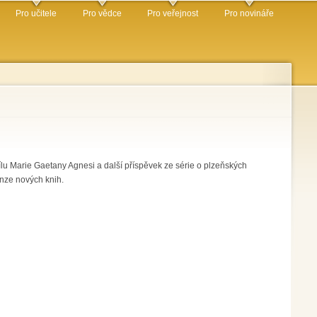
Pro učitele
Pro vědce
Pro veřejnost
Pro novináře
ílu Marie Gaetany Agnesi a další příspěvek ze série o plzeňských
enze nových knih.