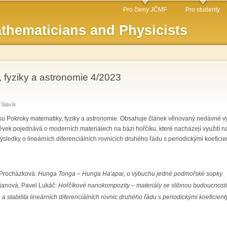
Skip to
Pro členy JČMF
Pro studenty
main
thematicians and Physicists
content
 fyziky a astronomie 4/2023
 Slavík
isu Pokroky matematiky, fyziky a astronomie. Obsahuje článek věnovaný nedávné 
pěvek pojednává o moderních materiálech na bázi hořčíku, které nacházejí využití 
ledky o lineárních diferenciálních rovnicích druhého řádu s periodickými koeficient
 Procházková:
Hunga Tonga – Hunga Ha'apai, o výbuchu jedné podmořské sopky
janová, Pavel Lukáč:
Hořčíkové nanokompozity – materiály se slibnou budoucnost
 a stabilita lineárních diferenciálních rovnic druhého řádu s periodickými koeficient