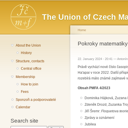
Main menu
The Union of Czech Ma
Home
You are here
Pokroky matematiky,
About the Union
History
22. January 2024 - 20:41 —
Antonín
Structure, contacts
Právě vychází nové číslo časop
Central office
Ha'apai v roce 2022. Další přís
Membership
rozebírá málo známé zajímavé výs
How to join
Obsah PMFA 4/2023
Fees
Dominika Hájková, Zuzana
Sponzoři a podporovatelé
Zdeněk Drozd, Zuzanka Tro
Calendar
Jiří Šremr:
Floquetova teorie
Zprávy a oznámení
Search site
Jubilea