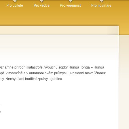
Pro učitele
Pro vědce
Pro veřejnost
Pro novináře
významné přírodní katastrofě, výbuchu sopky Hunga Tonga – Hunga
např. v medicíně a v automobilovém průmyslu. Poslední hlavní článek
y. Nechybí ani tradiční zprávy a jubilea.
í
y