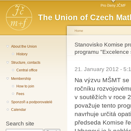
Main menu
Sk
Pro členy JČMF
ma
The Union of Czech Mat
co
Home
You are here
Stanovisko Komise pro
About the Union
programu "Excelence s
History
Structure, contacts
21. January 2012 - 5
Central office
Na výzvu MŠMT se K
Membership
How to join
ročníku rozvojovém
Fees
v soutěžích v roce 
Sponzoři a podporovatelé
považuje tento prog
Calendar
navrhuje určitá opa
předseda Komise ře
Search site
Urbanovi je k nahléd