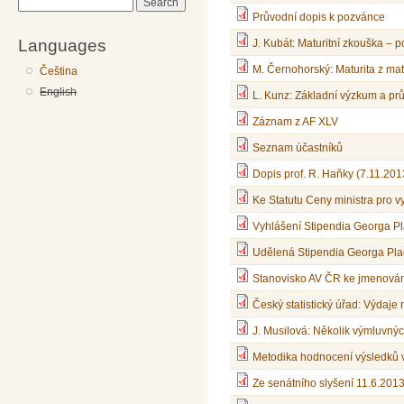
Search
Průvodní dopis k pozvánce
Languages
J. Kubát: Maturitní zkouška – 
M. Černohorský: Maturita z mat
Čeština
English
L. Kunz: Základní výzkum a pr
Záznam z AF XLV
Seznam účastníků
Dopis prof. R. Haňky (7.11.201
Ke Statutu Ceny ministra pro vy
Vyhlášení Stipendia Georga P
Udělená Stipendia Georga Pl
Stanovisko AV ČR ke jmenován
Český statistický úřad: Výdaje
J. Musilová: Několik výmluvnýc
Metodika hodnocení výsledků
Ze senátního slyšení 11.6.201