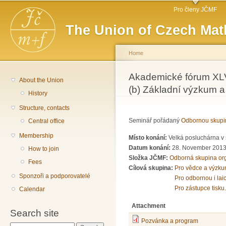
Main menu
Sk
Pro členy JČMF
ma
The Union of Czech Mat
co
Home
You are here
Akademické fórum XLV: 
About the Union
(b) Základní výzkum a
History
Structure, contacts
Seminář pořádaný
Odbornou skupi
Central office
Membership
Místo konání:
Velká posluchárna v 
Datum konání:
28. November 2013
How to join
Složka JČMF:
Odborná skupina or
Fees
Cílová skupina:
Pro vědce a výzku
Sponzoři a podporovatelé
Pro odbornou i lai
Pro zástupce tisku.
Calendar
Attachment
Search site
Pozvánka a program