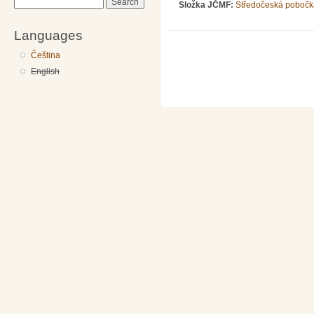
Search
Složka JČMF:
Středočeská pobočk
Languages
Čeština
English