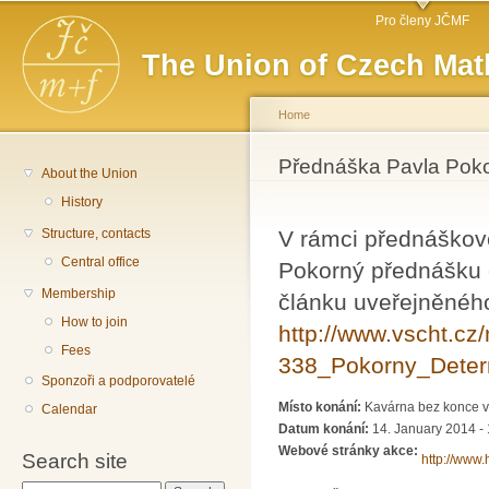
Main menu
Sk
Pro členy JČMF
ma
The Union of Czech Mat
co
Home
You are here
Přednáška Pavla Poko
About the Union
History
Structure, contacts
V rámci přednáškov
Central office
Pokorný přednášku 
Membership
článku uveřejněnéh
How to join
http://www.vscht.cz
Fees
338_Pokorny_Determ
Sponzoři a podporovatelé
Místo konání:
Kavárna bez konce v
Calendar
Datum konání:
14. January 2014 -
Webové stránky akce:
Search site
http://www.