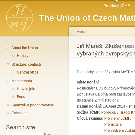
Main menu
Sk
Pro členy JČMF
ma
The Union of Czech Mat
co
Home
You are here
Jiří Mareš: Zkušenosti
About the Union
vybraných evropských
History
Structure, contacts
Didaktický seminář z cyklu MAT
Central office
Membership
Místo konání:
Posluchárna D3 budovy Přírodově
How to join
Bohuslava Balbína proti zastávce MH
Fees
do stanice Zimní stadion).
Sponzoři a podporovatelé
Datum konání:
10. April 2014 -
14:
Složka JČMF:
Pobočka v Hradci Kr
Calendar
Cílová skupina:
Pro členy JČMF.
Pro učitele.
Search site
Pro vědce a výzku