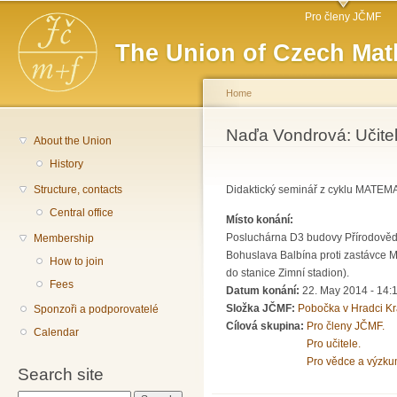
Main menu
Sk
Pro členy JČMF
ma
The Union of Czech Mat
co
Home
You are here
Naďa Vondrová: Učitel
About the Union
History
Structure, contacts
Didaktický seminář z cyklu MAT
Central office
Místo konání:
Posluchárna D3 budovy Přírodově
Membership
Bohuslava Balbína proti zastávce MH
How to join
do stanice Zimní stadion).
Fees
Datum konání:
22. May 2014 -
14:
Složka JČMF:
Pobočka v Hradci Kr
Sponzoři a podporovatelé
Cílová skupina:
Pro členy JČMF.
Calendar
Pro učitele.
Pro vědce a výzku
Search site