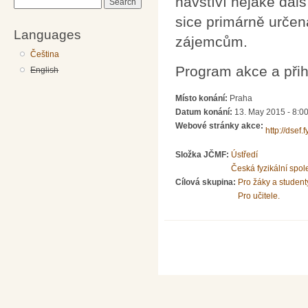
navštíví nějaké dal
Search
sice primárně určena
Languages
zájemcům.
Čeština
Program akce a přih
English
Místo konání:
Praha
Datum konání:
13. May 2015 -
8:0
Webové stránky akce:
http://dsef.
Složka JČMF:
Ústředí
Česká fyzikální spol
Cílová skupina:
Pro žáky a student
Pro učitele.