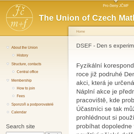
Main menu
Sk
Pro členy JČMF
ma
The Union of Czech Mat
co
Home
You are here
DSEF - Den s experim
About the Union
History
Structure, contacts
Fyzikální korespon
Central office
roce již podruhé De
Membership
akci, která je určen
How to join
Náplní akce je před
Fees
pracoviště, kde pr
Sponzoři a podporovatelé
Účastníci se tak mů
Calendar
prohlédnout si použ
probíhat dopoledne
Search site