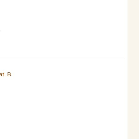
.
t. B