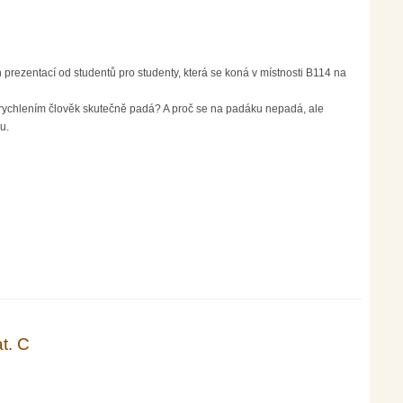
 prezentací od studentů pro studenty, která se koná v místnosti B114 na
 zrychlením člověk skutečně padá? A proč se na padáku nepadá, ale
u.
t. C