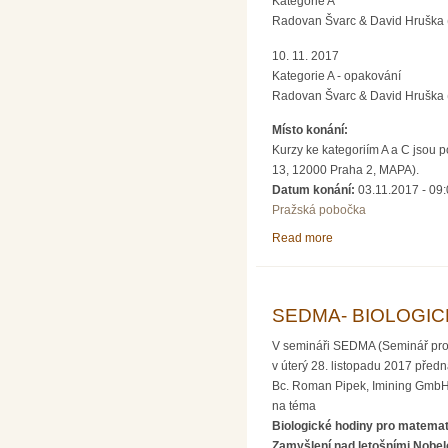
Kategorie A
Radovan Švarc & David Hruška 
10. 11. 2017
Kategorie A - opakování
Radovan Švarc & David Hruška 
Místo konání:
Kurzy ke kategoriím A a C jsou 
13, 12000 Praha 2, MAPA).
Datum konání:
03.11.2017 -
09:
Pražská pobočka
Read more
about KURSY PRO NA
SEDMA- BIOLOGIC
V semináři SEDMA (Seminář pro d
v úterý 28. listopadu 2017 předn
Bc. Roman Pipek, Imining Gmb
na téma
Biologické hodiny pro matemat
Zamyšlení nad letošními Nobe