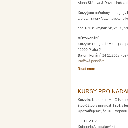
Alena Skálová & David Hruška (
Kurzy jsou pořádány pedagogy Ma
a organizátory Matematického 
doc. RNDr. Zbyněk Šír, Ph.D., 
Místo konání:
Kurzy ke kategoriím A a C jsou 
12000 Praha 2.
Datum konání:
24.11.2017 -
09:
Pražská pobočka
Read more
about KURSY PRO NA
KURSY PRO NADANÉ 
Kurzy ke kategoriím A a C jsou 
9:00-12:00 v místnosti T201 v 
Upozorňujeme, že 10. listopadu
10. 11. 2017
Kategorie A - opakování