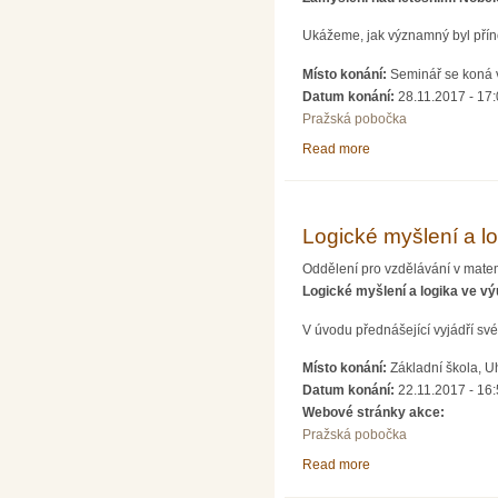
Ukážeme, jak významný byl pří
Místo konání:
Seminář se koná v
Datum konání:
28.11.2017 - 17
Pražská pobočka
Read more
about SEDMA- BIOL
Logické myšlení a l
Oddělení pro vzdělávání v mate
Logické myšlení a logika ve v
V úvodu přednášející vyjádří sv
Místo konání:
Základní škola, Uh
Datum konání:
22.11.2017 - 16
Webové stránky akce:
Pražská pobočka
Read more
about Logické myšlen