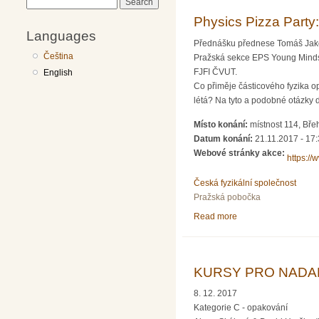
Search
Physics Pizza Party
Languages
Přednášku přednese Tomáš Jako
Čeština
Pražská sekce EPS Young Minds Tě
FJFI ČVUT.
English
Co přiměje částicového fyzika o
létá? Na tyto a podobné otázky 
Místo konání:
místnost 114, Bře
Datum konání:
21.11.2017 - 17
Webové stránky akce:
https:/
Česká fyzikální společnost
Pražská pobočka
Read more
about Physics Pizza 
KURSY PRO NADANÉ
8. 12. 2017
Kategorie C - opakování