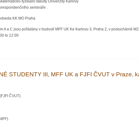
tematicko-fyzikální fakulty Univerzity Karlovy
korespondenčního semináře .
předseda KK MO Praha
ím A a C jsou pořádány v budově MFF UK Ke Karlovu 3, Praha 2, v posluchárně M2
:00
to
12:00
DANÉ STUDENTY IV, MFF UK a FJFI ČVUT v Praze, kat. C
STUDENTY III, MFF UK a FJFI ČVUT v Praze, ka
(FJFI ČVUT).
MFF).