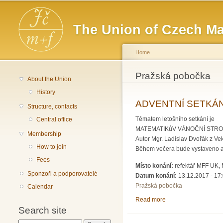
Main menu
The Union of Czech Ma
Home
You are here
Pražská pobočka
About the Union
History
ADVENTNÍ SETKÁNÍ
Structure, contacts
Tématem letošního setkání je
Central office
MATEMATIKůV VÁNOČNÍ STRO
Membership
Autor Mgr. Ladislav Dvořák z Ve
How to join
Během večera bude vystaveno as
Fees
Místo konání:
refektář MFF UK, 
Sponzoři a podporovatelé
Datum konání:
13.12.2017 - 17
Pražská pobočka
Calendar
Read more
about ADVENTNÍ SE
Search site