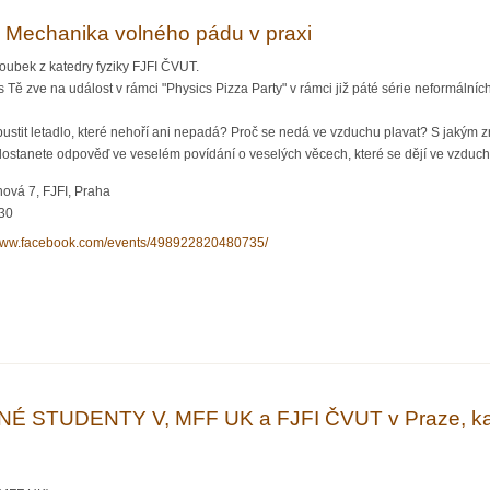
: Mechanika volného pádu v praxi
ubek z katedry fyziky FJFI ČVUT.
 zve na událost v rámci "Physics Pizza Party" v rámci již páté série neformálních
pustit letadlo, které nehoří ani nepadá? Proč se nedá ve vzduchu plavat? S jakým
dostanete odpověď ve veselém povídání o veselých věcech, které se dějí ve vzduch
hová 7, FJFI, Praha
:30
/www.facebook.com/events/498922820480735/
Party: Mechanika volného pádu v praxi
 STUDENTY V, MFF UK a FJFI ČVUT v Praze, ka