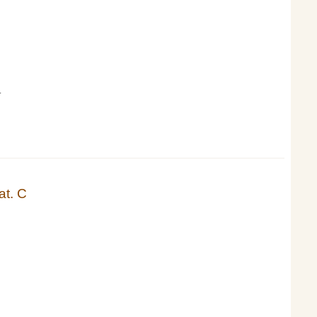
.
t. C