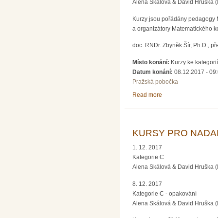
Alena Skálová & David Hruška 
Kurzy jsou pořádány pedagogy Ma
a organizátory Matematického 
doc. RNDr. Zbyněk Šír, Ph.D., 
Místo konání:
Kurzy ke kategori
Datum konání:
08.12.2017 -
09
Pražská pobočka
Read more
about KURSY PRO NA
KURSY PRO NADANÉ 
1. 12. 2017
Kategorie C
Alena Skálová & David Hruška 
8. 12. 2017
Kategorie C - opakování
Alena Skálová & David Hruška 