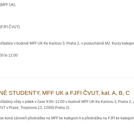
(MFF UK).
(FJFI ČVUT).
pořádány v budově MFF UK Ke Karlovu 3, Praha 2, v posluchárně M2. Kurzy kategor
00
to
12:00
DANÉ STUDENTY II, MFF UK a FJFI ČVUT v Praze, kat. A, B
STUDENTY, MFF UK a FJFI ČVUT, kat. A, B, C
pořádány vždy v pátek v čase 9:00–12:00 v budově MFF UK Ke Karlovu 3, Praha 2, v
VUT v Praze, Trojanova 13, 12000 Praha 2).
se koná zároveň přednáška na MFF ke kategorii A a přednáška na FJFI ke kategorii