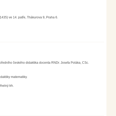
1435) ve 14. patře, Thákurova 9, Praha 6.
předního českého didaktika docenta RNDr. Josefa Poláka, CSc.
idaktiky matematiky.
helný trh.