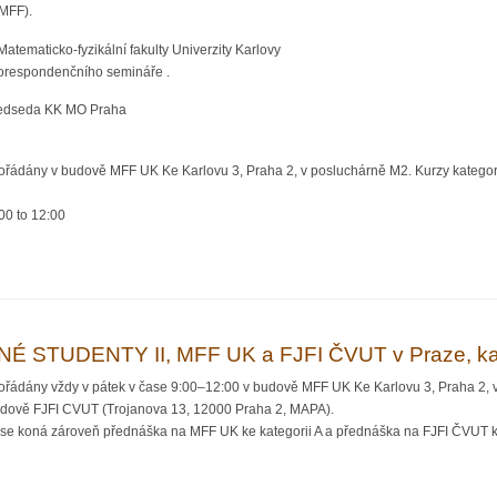
MFF).
tematicko-fyzikální fakulty Univerzity Karlovy
korespondenčního semináře .
předseda KK MO Praha
pořádány v budově MFF UK Ke Karlovu 3, Praha 2, v posluchárně M2. Kurzy kategor
00
to
12:00
DANÉ STUDENTY III, MFF UK a FJFI ČVUT v Praze, kat. B
STUDENTY II, MFF UK a FJFI ČVUT v Praze, kat
pořádány vždy v pátek v čase 9:00–12:00 v budově MFF UK Ke Karlovu 3, Praha 2, 
budově FJFI CVUT (Trojanova 13, 12000 Praha 2, MAPA).
 se koná zároveň přednáška na MFF UK ke kategorii A a přednáška na FJFI ČVUT ke