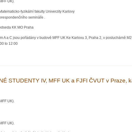
(MFF UK).
tematicko-fyzikální fakulty Univerzity Karlovy
korespondenčního semináře .
předseda KK MO Praha
ím A a C jsou pořádány v budově MFF UK Ke Karlovu 3, Praha 2, v posluchárně M2
:00
to
12:00
DANÉ STUDENTY V, MFF UK a FJFI ČVUT v Praze, kat. C
STUDENTY IV, MFF UK a FJFI ČVUT v Praze, ka
(MFF UK).
(MFF UK).