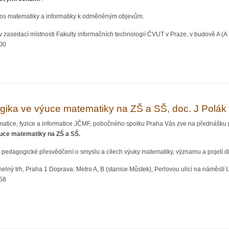
nos matematiky a informatiky k odměněným objevům.
 zasedací místnosti Fakulty informačních technologií ČVUT v Praze, v budově A (A 
:00
OGICKÉ HODINY PRO MATEMATIKY, Roman Pipek
ogika ve výuce matematiky na ZŠ a SŠ, doc. J Polák
matice, fyzice a informatice JČMF, pobočného spolku Praha Vás zve na přednášku 
ýuce matematiky na ZŠ a SŠ.
é pedagogické přesvědčení o smyslu a cílech výuky matematiky, významu a pojetí d
elný trh, Praha 1 Doprava: Metro A, B (stanice Můstek), Perlovou ulicí na náměstí U
:58
í a logika ve výuce matematiky na ZŠ a SŠ, doc. J Polák