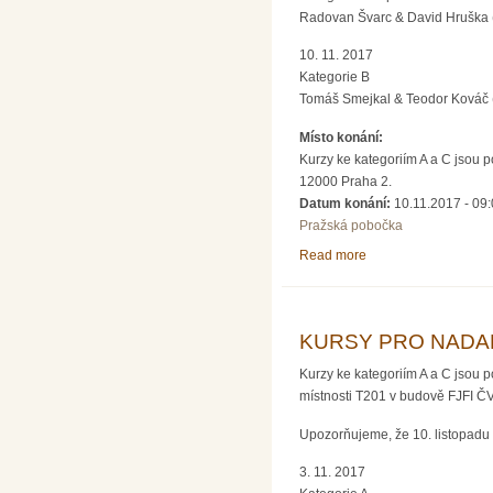
Radovan Švarc & David Hruška 
10. 11. 2017
Kategorie B
Tomáš Smejkal & Teodor Kováč 
Místo konání:
Kurzy ke kategoriím A a C jsou 
12000 Praha 2.
Datum konání:
10.11.2017 -
09:
Pražská pobočka
Read more
about KURSY PRO NA
KURSY PRO NADANÉ 
Kurzy ke kategoriím A a C jsou 
místnosti T201 v budově FJFI Č
Upozorňujeme, že 10. listopadu 
3. 11. 2017