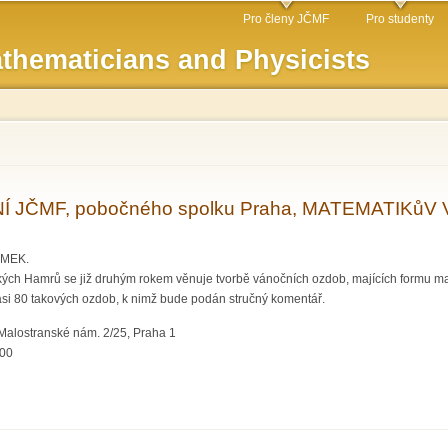
Skip to
Pro členy JČMF
Pro studenty
main
thematicians and Physicists
content
 JČMF, pobočného spolku Praha, MATEMATIKůV 
MEK.
kých Hamrů se již druhým rokem věnuje tvorbě vánočních ozdob, majících formu ma
i 80 takových ozdob, k nimž bude podán stručný komentář.
Malostranské nám. 2/25, Praha 1
:00
TKÁNÍ JČMF, pobočného spolku Praha, MATEMATIKůV VÁNOČNÍ STROMEK, Mgr. 