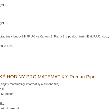
(MFF).
(MFF).
pořádány v budově MFF UK Ke Karlovu 3, Praha 2, v posluchárně M2 (MAPA). Kurzy
00
to
12:00
DANÉ STUDENTY, MFF UK a FJFI ČVUT, kat. A, B, C
KÉ HODINY PRO MATEMATIKY, Roman Pipek
ějiny matematiky, informatiky a astronomie)
áší
H München
iky
lovými cenami
.