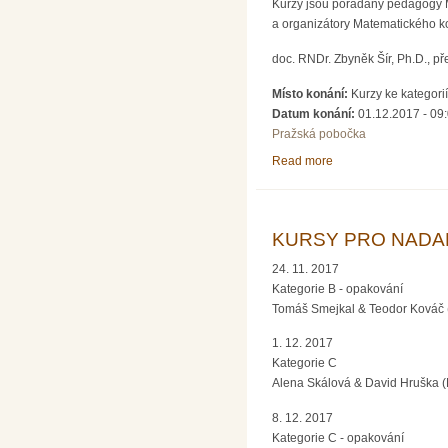
Kurzy jsou pořádány pedagogy Ma
a organizátory Matematického 
doc. RNDr. Zbyněk Šír, Ph.D., 
Místo konání:
Kurzy ke kategori
Datum konání:
01.12.2017 -
09
Pražská pobočka
Read more
about KURSY PRO NA
KURSY PRO NADANÉ 
24. 11. 2017
Kategorie B - opakování
Tomáš Smejkal & Teodor Kováč 
1. 12. 2017
Kategorie C
Alena Skálová & David Hruška (
8. 12. 2017
Kategorie C - opakování