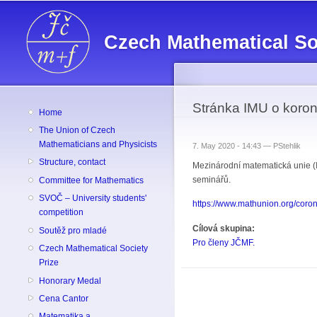
Czech Mathematical So
Stránka IMU o koron
Home
The Union of Czech
Mathematicians and Physicists
7. May 2020 - 14:43 —
PStehlik
Structure, contact
Mezinárodní matematická unie (I
seminářů.
Committee for Mathematics
SVOČ – University students'
https://www.mathunion.org/coro
competition
Cílová skupina:
Soutěž pro mladé
Pro členy JČMF.
Czech Mathematical Society
Prize
Honorary Medal
Cena Cantor
Matematika a ...