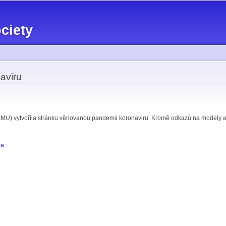
Skip to
main
ciety
content
aviru
MU) vytvořila stránku věnovanou pandemii koronaviru. Kromě odkazů na modely a ak
na