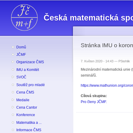
Česká matematická sp
Stránka IMU o koron
Domů
JČMF
7. Květen 2020 - 14:43 —
PStehlik
Organizace ČMS
Mezinárodní matematická unie (I
IMU a Komitét
seminářů.
SVOČ
Soutěž pro mladé
https://www.mathunion.org/coro
Cena ČMS
Cílová skupina:
Medaile
Pro členy JČMF.
Cena Cantor
Konference
Matematika a ...
Informace ČMS