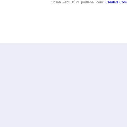
Obsah webu JČMF
podléhá licenci
Creative Co