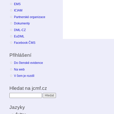
EMS
ICIAM
Partnerské organizace
Dokumenty
DML-CZ
EuDML
Facebook ČMS
Přihlášení
Do členské evidence
Na web
V čem je rozdíl
Hledat na jcmf.cz
Hledat
Jazyky