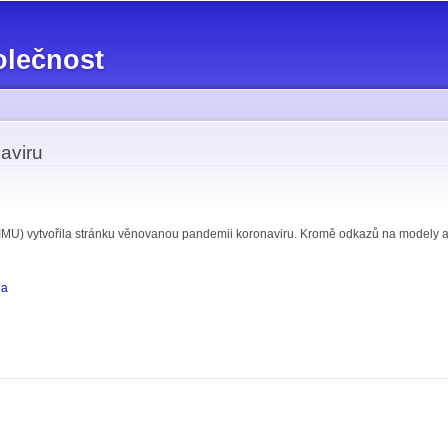
Přejít k
hlavnímu
olečnost
obsahu
aviru
MU) vytvořila stránku věnovanou pandemii koronaviru. Kromě odkazů na modely a ak
na