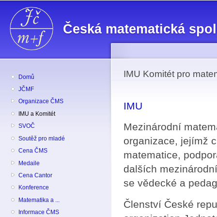
Př
hl
Česká matematická spo
o
IMU Komitét pro mate
Domů
JČMF
Organizace ČMS
IMU
IMU a Komitét
Mezinárodní matema
SVOČ
Soutěž pro mladé
organizace, jejímž 
Cena ČMS
matematice, podpor
Medaile
dalších mezinárodní
Cena Cantor
se vědecké a pedag
Konference
Matematika a ...
Členství České repub
Informace ČMS