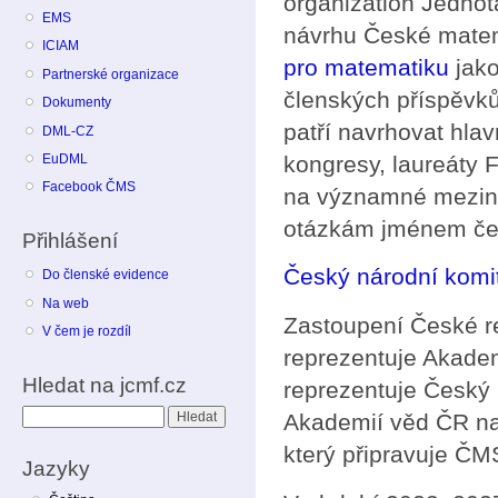
organization Jednot
EMS
návrhu České matem
ICIAM
pro matematiku
jako
Partnerské organizace
členských příspěvk
Dokumenty
patří navrhovat hla
DML-CZ
kongresy, laureáty 
EuDML
Facebook ČMS
na významné meziná
otázkám jménem če
Přihlášení
Český národní komi
Do členské evidence
Na web
Zastoupení České r
V čem je rozdíl
reprezentuje Akade
Hledat na jcmf.cz
reprezentuje Český
Hledat
Akademií věd ČR na
který připravuje ČM
Jazyky