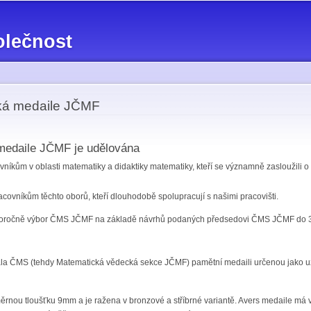
Přejít k
hlavnímu
olečnost
obsahu
ká medaile JČMF
edaile JČMF je udělována
íkům v oblasti matematiky a didaktiky matematiky, kteří se významně zasloužili o r
ovníkům těchto oborů, kteří dlouhodobě spolupracují s našimi pracovišti.
doročně výbor ČMS JČMF na základě návrhů podaných předsedovi ČMS JČMF do 30
dala ČMS (tehdy Matematická vědecká sekce JČMF) pamětní medaili určenou jako 
ou tloušťku 9mm a je ražena v bronzové a stříbrné variantě. Avers medaile má v l