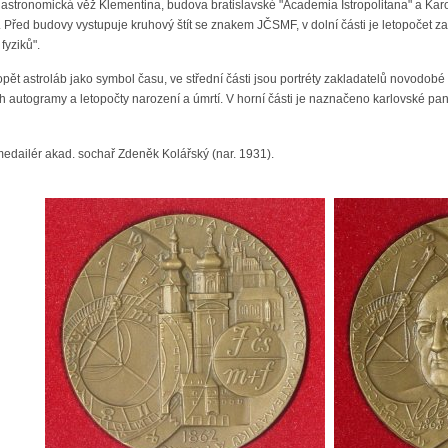
, astronomická věž Klementina, budova bratislavské "Academia Istropolitana" a Ka
 Před budovy vystupuje kruhový štít se znakem JČSMF, v dolní části je letopočet z
fyziků".
opět astroláb jako symbol času, ve střední části jsou portréty zakladatelů novod
ch autogramy a letopočty narození a úmrtí. V horní části je naznačeno karlovské pa
edailér akad. sochař Zdeněk Kolářský (nar. 1931).