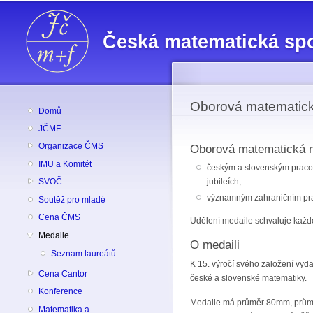
Česká matematická sp
Oborová matematic
Domů
JČMF
Organizace ČMS
Oborová matematická m
IMU a Komitét
českým a slovenským pracovn
jubileích;
SVOČ
významným zahraničním prac
Soutěž pro mladé
Cena ČMS
Udělení medaile schvaluje kaž
Medaile
O medaili
Seznam laureátů
K 15. výročí svého založení vy
Cena Cantor
české a slovenské matematiky.
Konference
Medaile má průměr 80mm, průměrn
Matematika a ...