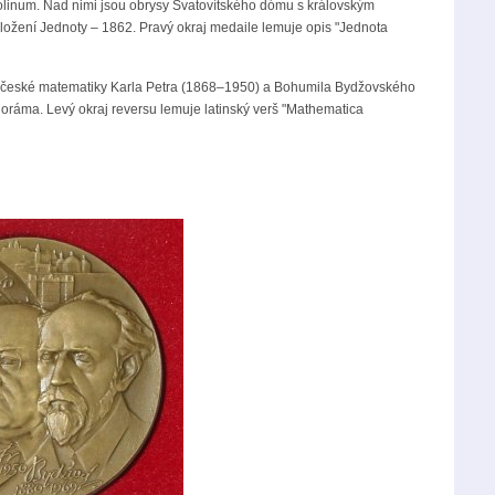
rolinum. Nad nimi jsou obrysy Svatovítského dómu s královským
aložení Jednoty – 1862. Pravý okraj medaile lemuje opis "Jednota
obé české matematiky Karla Petra (1868–1950) a Bohumila Bydžovského
noráma. Levý okraj reversu lemuje latinský verš "Mathematica