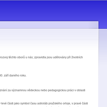
ozvoj těchto oborů u nás; zpravidla jsou udělovány při životních
. září daného roku.
uznání za významnou vědeckou nebo pedagogickou práci v oblasti
evé části jako symbol času astroláb pražského orloje, v pravé části