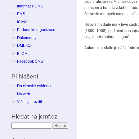
jsou bratislavská Michalská věž
Informace ČMS
palácem a bratislavského hradu.
československých matematiků a 
EMS
ICIAM
Revers medaile má v levé části 
Partnerské organizace
(1880–1968); pod nimi jsou jeji
cognitionis naturae lingua".
Dokumenty
DML-CZ
Autorem medaile je náš přední m
EuDML
Facebook ČMS
Přihlášení
Do členské evidence
Na web
V čem je rozdíl
Hledat na jcmf.cz
Hledat