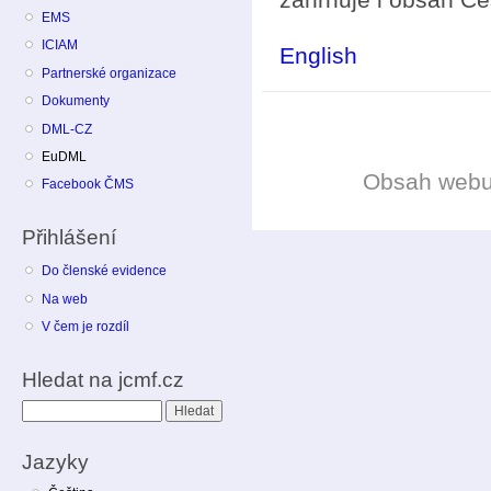
EMS
ICIAM
English
Partnerské organizace
Dokumenty
DML-CZ
EuDML
Obsah web
Facebook ČMS
Přihlášení
Do členské evidence
Na web
V čem je rozdíl
Hledat na jcmf.cz
Hledat
Jazyky