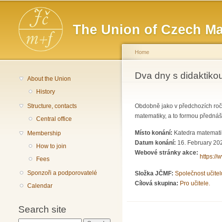
Main menu
The Union of Czech Ma
Home
You are here
Dva dny s didaktiko
About the Union
History
Structure, contacts
Obdobně jako v předchozích ročn
matematiky, a to formou přednáš
Central office
Místo konání:
Katedra matemati
Membership
Datum konání:
16. February 202
How to join
Webové stránky akce:
https:/
Fees
Sponzoři a podporovatelé
Složka JČMF:
Společnost učite
Cílová skupina:
Pro učitele.
Calendar
Search site