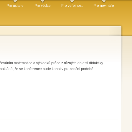
Pro učitele
Pro vědce
Pro veřejnost
Pro novináře
ováním matematice a výsledků práce z různých oblastí didaktiky
edpokládá, že se konference bude konat v prezenční podobě.