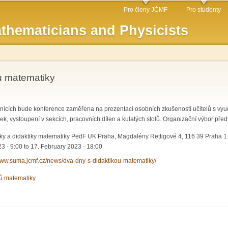
Skip to
Pro členy JČMF
Pro studenty
main
thematicians and Physicists
content
u matematiky
ících bude konference zaměřena na prezentaci osobních zkušeností učitelů s vyuč
ek, vystoupení v sekcích, pracovních dílen a kulatých stolů. Organizační výbor př
ky a didaktiky matematiky PedF UK Praha, Magdalény Rettigové 4, 116 39 Praha 1
3 - 9:00
to
17. February 2023 - 18:00
/www.suma.jcmf.cz/news/dva-dny-s-didaktikou-matematiky/
lů matematiky