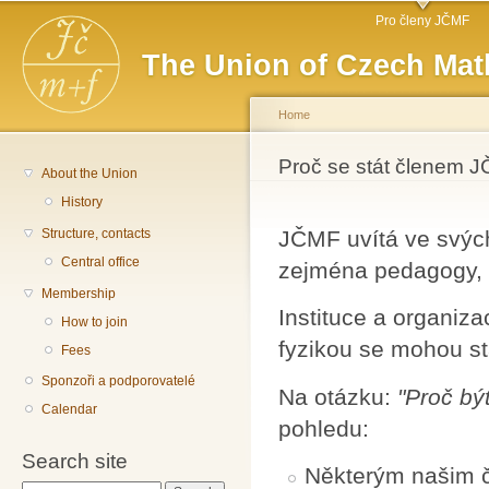
Main menu
Sk
Pro členy JČMF
ma
The Union of Czech Mat
co
Home
You are here
Proč se stát členem 
About the Union
History
Structure, contacts
JČMF uvítá ve svých
Central office
zejména pedagogy, v
Membership
Instituce a organiza
How to join
fyzikou se mohou s
Fees
Sponzoři a podporovatelé
Na otázku:
"Proč b
Calendar
pohledu:
Search site
Některým našim č