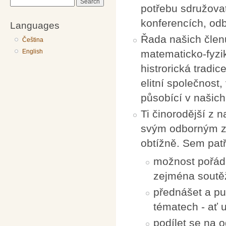
Search
potřebu sdružova
konferencích, od
Languages
Řada našich členů
Čeština
English
matematicko-fyzik
histrorická tradi
elitní společnost
působící v našic
Ti činorodější z
svým odborným z
obtížně. Sem pat
možnost pořáda
zejména soutěž
přednášet a pu
tématech - ať 
podílet se na 