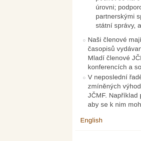
úrovni; podpor
partnerskými s
státní správy, 
Naši členové mají
časopisů vydávan
Mladí členové JČ
konferencích a so
V neposlední řadě
zmíněných výhod,
JČMF. Například p
aby se k nim mohl
English