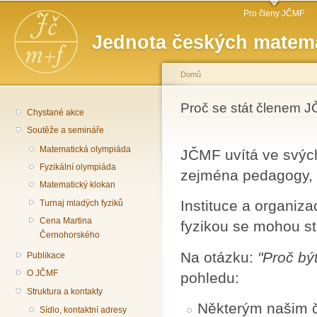
Hlavní menu
Př
Pro členy JČMF
hl
Jednota českých matema
o
Domů
Jste zde
Proč se stát členem 
Chystané akce
Soutěže a semináře
Matematická olympiáda
JČMF uvítá ve svých
Fyzikální olympiáda
zejména pedagogy, v
Matematický klokan
Instituce a organiza
Turnaj mladých fyziků
Cena Martina
fyzikou se mohou s
Černohorského
Na otázku:
"Proč b
Publikace
O JČMF
pohledu:
Struktura a kontakty
Některým našim č
Sídlo, kontaktní adresy