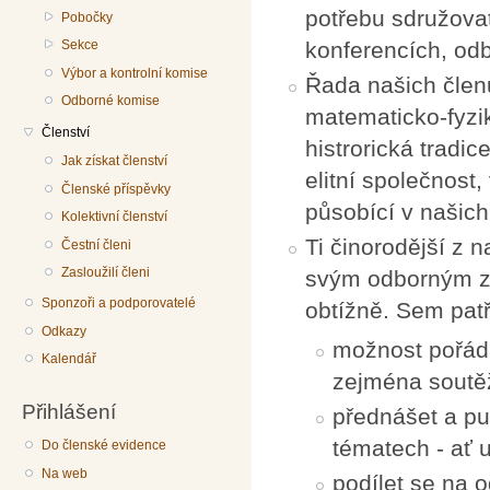
potřebu sdružova
Pobočky
Sekce
konferencích, od
Výbor a kontrolní komise
Řada našich členů
Odborné komise
matematicko-fyzik
Členství
histrorická tradi
Jak získat členství
elitní společnost
Členské příspěvky
působící v našic
Kolektivní členství
Ti činorodější z
Čestní členi
Zasloužilí členi
svým odborným z
Sponzoři a podporovatelé
obtížně. Sem pat
Odkazy
možnost pořáda
Kalendář
zejména soutěž
Přihlášení
přednášet a pu
tématech - ať 
Do členské evidence
Na web
podílet se na 