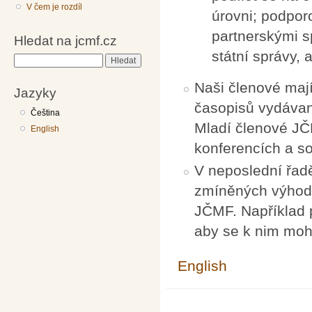
V čem je rozdíl
úrovni; podpor
partnerskými s
Hledat na jcmf.cz
státní správy, 
Hledat
Naši členové mají
Jazyky
časopisů vydávan
Čeština
Mladí členové JČ
English
konferencích a so
V neposlední řadě
zmíněných výhod,
JČMF. Například p
aby se k nim mohl
English