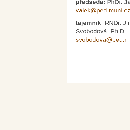
předseda:
PhDr. Ja
valek@ped.muni.c
tajemník:
RNDr. Ji
Svobodová, Ph.D.
svobodova@ped.mu