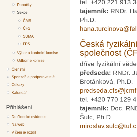
tel. +420 221 913 
Pobočky
tajemník:
RNDr. Ha
Sekce
Ph.D.
ČMS
hana.turcinova@fel
ČFS
SUMA
Česká fyzikáln
FPS
společnost (Č
Výbor a kontrolní komise
Odborné komise
dříve fyzikální věd
Členství
předseda:
RNDr. J
Sponzoři a podporovatelé
Brotánková, Ph.D.
Odkazy
predseda.cfs@jcmf
Kalendář
tel. +420 770 129 
Přihlášení
tajemník:
Doc. RND
Šulc, Ph.D.
Do členské evidence
miroslav.sulc@tul.c
Na web
V čem je rozdíl