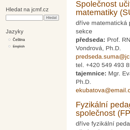
Společnost uči
Hledat na jcmf.cz
matematiky (
Hledat
dříve matematická
sekce
Jazyky
předseda:
Prof. R
Čeština
English
Vondrová, Ph.D.
predseda.suma@jc
tel. +420 549 493 
tajemnice:
Mgr. Ev
Ph.D.
ekubatova@email.
Fyzikální ped
společnost (F
dříve fyzikální pe